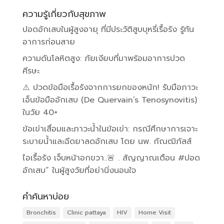
ความรู้เกี่ยวกับสุขภาพ
ปอดอักเสบในผู้สูงอายุ ที่มีประวัติสูบบุหรี่เรื้อรัง รู้ทัน
อาการก่อนสาย
ความดันโลหิตสูง: ภัยเงียบที่มาพร้อมอาการปวด
ศีรษะ
⚠️ ปวดข้อมือเรื้อรังจากการยกของหนัก! รับมือภาวะ
เอ็นข้อมืออักเสบ (De Quervain’s Tenosynovitis)
ในวัย 40+
ข้อเข่าเสื่อมและภาวะน้ำในข้อเข่า: กรณีศึกษาการเจาะ
ระบายน้ำและฉีดยาลดอักเสบ โดย นพ. กัณฒิภัสส์
ไอเรื้อรัง เจ็บหน้าอกขวา..🚨 . สัญญาณเตือน #ปอด
อักเสบ” ในผู้สูงวัยที่อย่านิ่งนอนใจ
คำค้นหาบ่อย
Bronchitis
Clinic pattaya
HIV
Home Visit