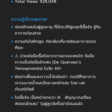
Total Views:
928,048
ความรู้เรื่องสุขภาพ
ปอดอักเสบในผู้สูงอายุ ที่มีประวัติสูบบุหรี่เรื้อรัง รู้ทัน
อาการก่อนสาย
ความดันโลหิตสูง: ภัยเงียบที่มาพร้อมอาการปวด
ศีรษะ
⚠️ ปวดข้อมือเรื้อรังจากการยกของหนัก! รับมือ
ภาวะเอ็นข้อมืออักเสบ (De Quervain’s
Tenosynovitis) ในวัย 40+
ข้อเข่าเสื่อมและภาวะน้ำในข้อเข่า: กรณีศึกษาการ
เจาะระบายน้ำและฉีดยาลดอักเสบ โดย นพ.
กัณฒิภัสส์
ไอเรื้อรัง เจ็บหน้าอกขวา..🚨 . สัญญาณเตือน
#ปอดอักเสบ” ในผู้สูงวัยที่อย่านิ่งนอนใจ