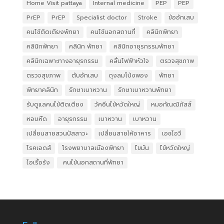
Home Visit pattaya
Internal medicine
PEP
PEP
PrEP
PrEP
Specialist doctor
Stroke
ข้ออักเสบ
คนไข้ติดเตียงพัทยา
คนไข้นอกสถานที่
คลินิกพัทยา
คลินิกพัทยา
คลินิก พัทยา
คลินิกอายุรกรรมพัทยา
คลินิกเฉพาะทางอายุรกรรม
คลื่นไฟฟ้าหัวใจ
ตรวจสุขภาพ
ตรวจสุขภาพ
ตับอักเสบ
ถุงลมโป่งพอง
พัทยา
พัทยาคลินิก
รักษาเบาหวาน
รักษาเบาหวานพัทยา
รับดูแลคนไข้ติดเตียง
วัคซีนไข้หวัดใหญ่
หมอกัณฒิภัสส์
หอบหืด
อายุรกรรม
เบาหวาน
เบาหวาน
เปลี่ยนสายสวนปัสสาวะ
เปลี่ยนสายให้อาหาร
เอชไอวี
โรคเอดส์
โรงพยาบาลเมืองพัทยา
ไขมัน
ไข้หวัดใหญ่
ไอเรื้อรัง
​ คนไข้นอกสถานที่พัทยา