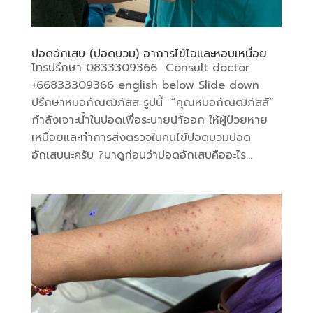
ปอดอักเสบ (ปอดบวม) อาการไข้ไอและหอบเหนื่อย
โทรปรึกษา 0833309366 Consult doctor
+66833309366 english below Slide down
ปรึกษาหมอกัณฒิภัสส รูปนี้ “คุณหมอกัณฒิภัสส์“
กำลังเจาะน้ำในปอดเพื่อระบายนำ้ออก ให้ผู้ป่วยหาย
เหนื่อยและทำการส่งตรวจในคนไข้ปอดบวมปอด
อักเสบนะครับ ?มาดูก่อนว่าปอดอักเสบคืออะไร...