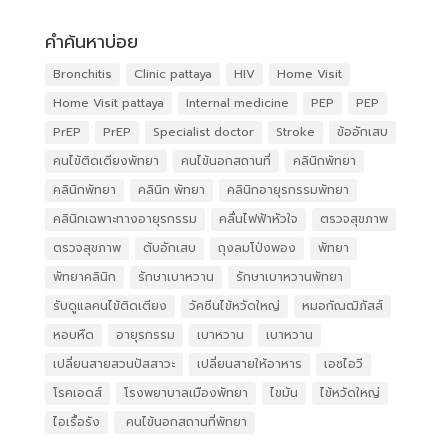
คำค้นหาบ่อย
Bronchitis
Clinic pattaya
HIV
Home Visit
Home Visit pattaya
Internal medicine
PEP
PEP
PrEP
PrEP
Specialist doctor
Stroke
ข้ออักเสบ
คนไข้ติดเตียงพัทยา
คนไข้นอกสถานที่
คลินิกพัทยา
คลินิกพัทยา
คลินิก พัทยา
คลินิกอายุรกรรมพัทยา
คลินิกเฉพาะทางอายุรกรรม
คลื่นไฟฟ้าหัวใจ
ตรวจสุขภาพ
ตรวจสุขภาพ
ตับอักเสบ
ถุงลมโป่งพอง
พัทยา
พัทยาคลินิก
รักษาเบาหวาน
รักษาเบาหวานพัทยา
รับดูแลคนไข้ติดเตียง
วัคซีนไข้หวัดใหญ่
หมอกัณฒิภัสส์
หอบหืด
อายุรกรรม
เบาหวาน
เบาหวาน
เปลี่ยนสายสวนปัสสาวะ
เปลี่ยนสายให้อาหาร
เอชไอวี
โรคเอดส์
โรงพยาบาลเมืองพัทยา
ไขมัน
ไข้หวัดใหญ่
ไอเรื้อรัง
​ คนไข้นอกสถานที่พัทยา