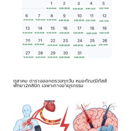
ตุลาคม ตารางออกตรวจทุกวัน หมอกัณฒิภัสส์
พัทยา2คลินิก เฉพาะทางอายุรกรรม