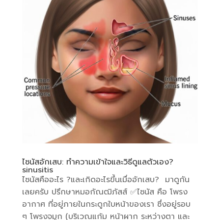
ไซนัสอักเสบ: ทำความเข้าใจและวิธีดูแลตัวเอง?
sinusitis
ไซนัสคืออะไร ?และเกิดอะไรขึ้นเมื่ออักเสบ? มาดูกัน
เลยครับ ปรึกษาหมอกัณฒิภัสส์ ✅ไซนัส คือ โพรง
อากาศ ที่อยู่ภายในกระดูกใบหน้าของเรา ซึ่งอยู่รอบ
ๆ โพรงจมูก (บริเวณแก้ม หน้าผาก ระหว่างตา และ