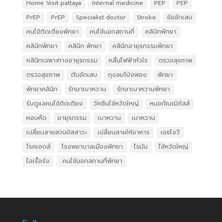
Home Visit pattaya
Internal medicine
PEP
PEP
PrEP
PrEP
Specialist doctor
Stroke
ข้ออักเสบ
คนไข้ติดเตียงพัทยา
คนไข้นอกสถานที่
คลินิกพัทยา
คลินิกพัทยา
คลินิก พัทยา
คลินิกอายุรกรรมพัทยา
คลินิกเฉพาะทางอายุรกรรม
คลื่นไฟฟ้าหัวใจ
ตรวจสุขภาพ
ตรวจสุขภาพ
ตับอักเสบ
ถุงลมโป่งพอง
พัทยา
พัทยาคลินิก
รักษาเบาหวาน
รักษาเบาหวานพัทยา
รับดูแลคนไข้ติดเตียง
วัคซีนไข้หวัดใหญ่
หมอกัณฒิภัสส์
หอบหืด
อายุรกรรม
เบาหวาน
เบาหวาน
เปลี่ยนสายสวนปัสสาวะ
เปลี่ยนสายให้อาหาร
เอชไอวี
โรคเอดส์
โรงพยาบาลเมืองพัทยา
ไขมัน
ไข้หวัดใหญ่
ไอเรื้อรัง
​ คนไข้นอกสถานที่พัทยา