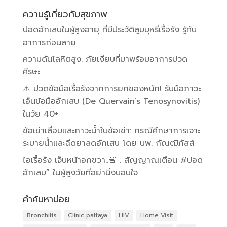
ความรู้เกี่ยวกับสุขภาพ
ปอดอักเสบในผู้สูงอายุ ที่มีประวัติสูบบุหรี่เรื้อรัง รู้ทัน
อาการก่อนสาย
ความดันโลหิตสูง: ภัยเงียบที่มาพร้อมอาการปวด
ศีรษะ
⚠️ ปวดข้อมือเรื้อรังจากการยกของหนัก! รับมือภาวะ
เอ็นข้อมืออักเสบ (De Quervain’s Tenosynovitis)
ในวัย 40+
ข้อเข่าเสื่อมและภาวะน้ำในข้อเข่า: กรณีศึกษาการเจาะ
ระบายน้ำและฉีดยาลดอักเสบ โดย นพ. กัณฒิภัสส์
ไอเรื้อรัง เจ็บหน้าอกขวา..🚨 . สัญญาณเตือน #ปอด
อักเสบ” ในผู้สูงวัยที่อย่านิ่งนอนใจ
คำค้นหาบ่อย
Bronchitis
Clinic pattaya
HIV
Home Visit