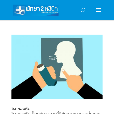
โรคหอบหืด
โรคหอบหืดเป็นกลุ่มอาการที่มีลักษณะการอุดกั้นของ