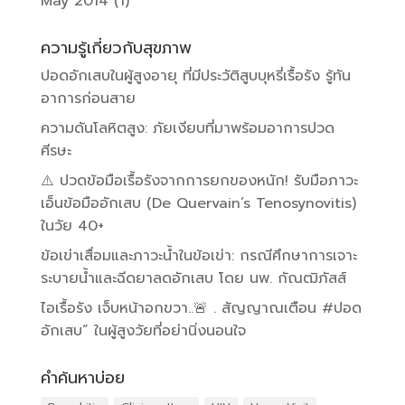
May 2014
(1)
ความรู้เกี่ยวกับสุขภาพ
ปอดอักเสบในผู้สูงอายุ ที่มีประวัติสูบบุหรี่เรื้อรัง รู้ทัน
อาการก่อนสาย
ความดันโลหิตสูง: ภัยเงียบที่มาพร้อมอาการปวด
ศีรษะ
⚠️ ปวดข้อมือเรื้อรังจากการยกของหนัก! รับมือภาวะ
เอ็นข้อมืออักเสบ (De Quervain’s Tenosynovitis)
ในวัย 40+
ข้อเข่าเสื่อมและภาวะน้ำในข้อเข่า: กรณีศึกษาการเจาะ
ระบายน้ำและฉีดยาลดอักเสบ โดย นพ. กัณฒิภัสส์
ไอเรื้อรัง เจ็บหน้าอกขวา..🚨 . สัญญาณเตือน #ปอด
อักเสบ” ในผู้สูงวัยที่อย่านิ่งนอนใจ
คำค้นหาบ่อย