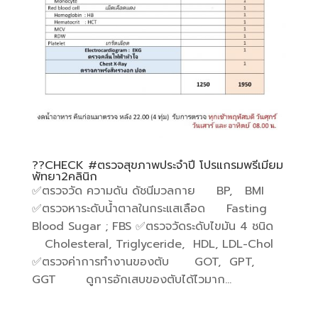
??CHECK #ตรวจสุขภาพประจำปี โปรแกรมพรีเมียม
พัทยา2คลินิก
✅️ตรวจวัด ความดัน ดัชนีมวลกาย BP, BMI
✅️ตรวจหาระดับน้ำตาลในกระแสเลือด Fasting
Blood Sugar ; FBS ✅️ตรวจวัดระดับไขมัน 4 ชนิด
Cholesteral, Triglyceride, HDL, LDL-Chol
✅️ตรวจค่าการทำงานของตับ GOT, GPT,
GGT ดูการอักเสบของตับได้ไวมาก...