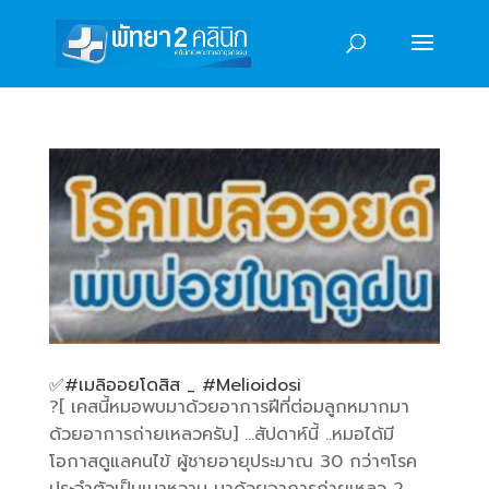
✅️#เมลิออยโดสิส _ #Melioidosi
?[ เคสนี้หมอพบมาด้วยอาการฝีที่ต่อมลูกหมากมา
ด้วยอาการถ่ายเหลวครับ] …สัปดาห์นี้ ..หมอได้มี
โอกาสดูแลคนไข้ ผู้ชายอายุประมาณ 30 กว่าๆโรค