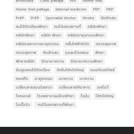
Bronchitis
Clinic pattaya
HIV
Home Visit
Home Visit pattaya
Internal medicine
PEP
PEP
PrEP
PrEP
Specialist doctor
Stroke
ข้ออักเสบ
คนไข้ติดเตียงพัทยา
คนไข้นอกสถานที่
คลินิกพัทยา
คลินิกพัทยา
คลินิก พัทยา
คลินิกอายุรกรรมพัทยา
คลินิกเฉพาะทางอายุรกรรม
คลื่นไฟฟ้าหัวใจ
ตรวจสุขภาพ
ตรวจสุขภาพ
ตับอักเสบ
ถุงลมโป่งพอง
พัทยา
พัทยาคลินิก
รักษาเบาหวาน
รักษาเบาหวานพัทยา
รับดูแลคนไข้ติดเตียง
วัคซีนไข้หวัดใหญ่
หมอกัณฒิภัสส์
หอบหืด
อายุรกรรม
เบาหวาน
เบาหวาน
เปลี่ยนสายสวนปัสสาวะ
เปลี่ยนสายให้อาหาร
เอชไอวี
โรคเอดส์
โรงพยาบาลเมืองพัทยา
ไขมัน
ไข้หวัดใหญ่
ไอเรื้อรัง
​ คนไข้นอกสถานที่พัทยา