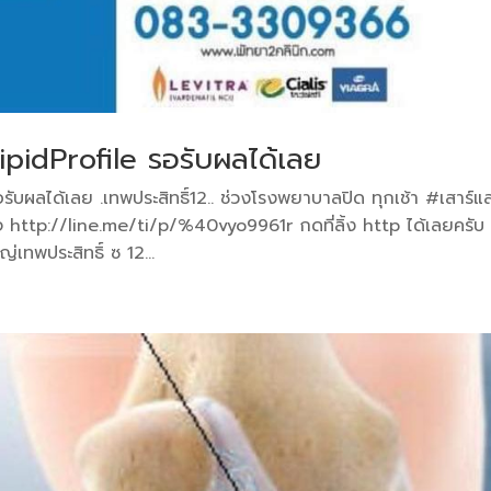
pidProfile รอรับผลได้เลย
ับผลได้เลย .เทพประสิทธิ์12.. ช่วงโรงพยาบาลปิด ทุกเช้า #เสาร์แ
 http://line.me/ti/p/%40vyo9961r กดที่ลิ้ง http ได้เลยครับ
ทพประสิทธิ์ ซ 12...