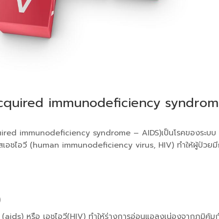
อม (acquired immunodeficiency syndro
 (acquired immunodeficiency syndrome – AIDS)เป็นโรคของระบบ
ไวรัสเอชไอวี (human immunodeficiency virus, HIV) ทำให้ผู้ป่วยม
)
 (aids) หรือ เอชไอวี(HIV) ทำให้ร่างการอ่อนแอลงเน่องจากภูมิคุ้มก