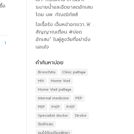
ื้อ
ระบายน้ำและฉีดยาลดอักเสบ
โดย นพ. กัณฒิภัสส์
ไอเรื้อรัง เจ็บหน้าอกขวา..🚨 .
สัญญาณเตือน #ปอด
อักเสบ” ในผู้สูงวัยที่อย่านิ่ง
1
นอนใจ
คำค้นหาบ่อย
Bronchitis
Clinic pattaya
HIV
Home Visit
Home Visit pattaya
Internal medicine
PEP
PEP
PrEP
PrEP
Specialist doctor
Stroke
ข้ออักเสบ
คนไข้ติดเตียงพัทยา