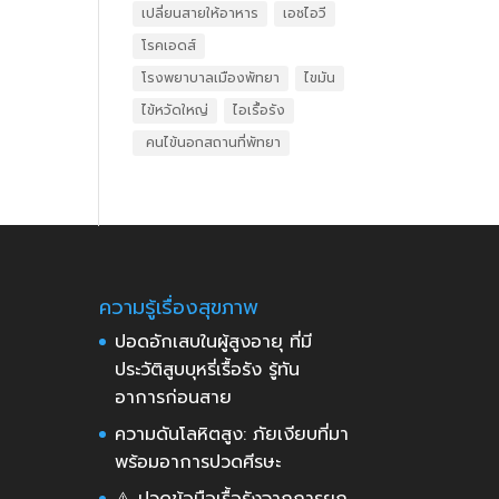
เปลี่ยนสายให้อาหาร
เอชไอวี
โรคเอดส์
โรงพยาบาลเมืองพัทยา
ไขมัน
ไข้หวัดใหญ่
ไอเรื้อรัง
​ คนไข้นอกสถานที่พัทยา
ความรู้เรื่องสุขภาพ
ปอดอักเสบในผู้สูงอายุ ที่มี
ประวัติสูบบุหรี่เรื้อรัง รู้ทัน
อาการก่อนสาย
ความดันโลหิตสูง: ภัยเงียบที่มา
พร้อมอาการปวดศีรษะ
⚠️ ปวดข้อมือเรื้อรังจากการยก