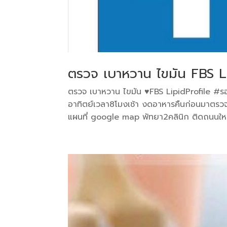
ตรวจ เบาหวาน ไขมัน FBS Li
ตรวจ เบาหวาน ไขมัน ♥️FBS LipidProfile #รอร
อาทิตย์เวลา8โมงเช้า งดอาหารคืนก่อนมาตรวจ
แผนที่ google map พัทยา2คลินิก ติดถนนใหญ่เ