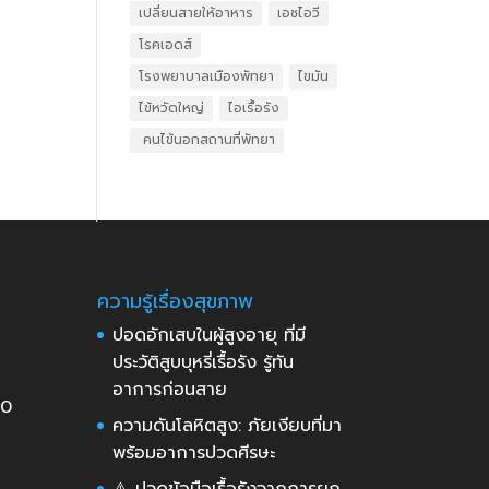
เปลี่ยนสายให้อาหาร
เอชไอวี
โรคเอดส์
โรงพยาบาลเมืองพัทยา
ไขมัน
ไข้หวัดใหญ่
ไอเรื้อรัง
​ คนไข้นอกสถานที่พัทยา
ความรู้เรื่องสุขภาพ
ปอดอักเสบในผู้สูงอายุ ที่มี
ประวัติสูบบุหรี่เรื้อรัง รู้ทัน
อาการก่อนสาย
30
ความดันโลหิตสูง: ภัยเงียบที่มา
พร้อมอาการปวดศีรษะ
⚠️ ปวดข้อมือเรื้อรังจากการยก