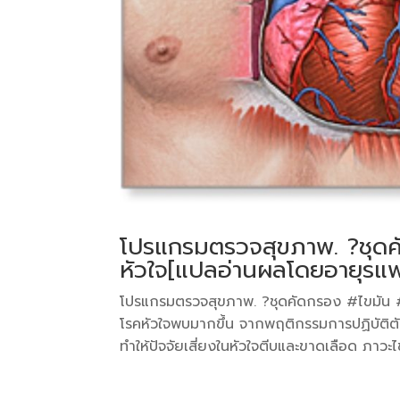
โปรแกรมตรวจสุขภาพ. ?ชุดค
หัวใจ[แปลอ่านผลโดยอายุรแพ
โปรแกรมตรวจสุขภาพ. ?ชุดคัดกรอง #ไขมัน #เ
โรคหัวใจพบมากขึ้น จากพฤติกรรมการปฏิบัติตั
ทำให้ปัจจัยเสี่ยงในหัวใจตีบและขาดเลือด ภาวะไ