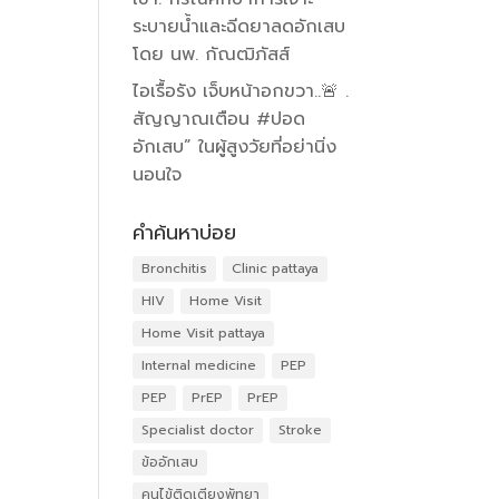
ระบายน้ำและฉีดยาลดอักเสบ
โดย นพ. กัณฒิภัสส์
ไอเรื้อรัง เจ็บหน้าอกขวา..🚨 .
สัญญาณเตือน #ปอด
อักเสบ” ในผู้สูงวัยที่อย่านิ่ง
นอนใจ
คำค้นหาบ่อย
Bronchitis
Clinic pattaya
HIV
Home Visit
Home Visit pattaya
Internal medicine
PEP
PEP
PrEP
PrEP
Specialist doctor
Stroke
ข้ออักเสบ
คนไข้ติดเตียงพัทยา