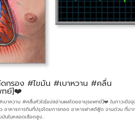
ัดกรอง #ไขมัน #เบาหวาน #คลื่น
ทย์]❤️
บาหวาน #คลื่นหัวใจ[แปลอ่านผลโดยอายุรแพทย์]❤️ ในภาวะปัจจุบ
ว อาหารการกินที่ปรุงโดยการทอด อาหารฟาสต์ฟู้ด จานด่วน ที่มาก
ขมันในหลอดเลือดสูง...