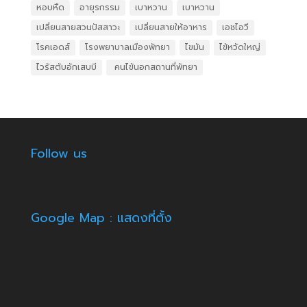
หอบหืด
อายุรกรรม
เบาหวาน
เบาหวาน
เปลี่ยนสายสวนปัสสาวะ
เปลี่ยนสายให้อาหาร
เอชไอวี
โรคเอดส์
โรงพยาบาลเมืองพัทยา
ไขมัน
ไข้หวัดใหญ่
ไวรัสตับอักเสบบี
​ คนไข้นอกสถานที่พัทยา
Follow us
Google Map : แสดงที่ตั้ง