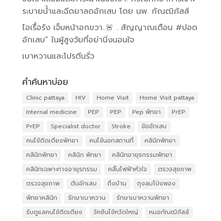
ระบายน้ำและฉีดยาลดอักเสบ โดย นพ. กัณฒิภัสส์
ไอเรื้อรัง เจ็บหน้าอกขวา..🚨 . สัญญาณเตือน #ปอด
อักเสบ” ในผู้สูงวัยที่อย่านิ่งนอนใจ
เบาหวานและโปรตีนรั่ว
คำค้นหาบ่อย
Clinic pattaya
HIV
Home Visit
Home Visit pattaya
Internal medicine
PEP
PEP
Pep พัทยา
PrEP
PrEP
Specialist doctor
Stroke
ข้ออักเสบ
คนไข้ติดเตียงพัทยา
คนไข้นอกสถานที่
คลินิกพัทยา
คลินิกพัทยา
คลินิก พัทยา
คลินิกอายุรกรรมพัทยา
คลินิกเฉพาะทางอายุรกรรม
คลื่นไฟฟ้าหัวใจ
ตรวจสุขภาพ
ตรวจสุขภาพ
ตับอักเสบ
ถึงบ้าน
ถุงลมโป่งพอง
พัทยาคลินิก
รักษาเบาหวาน
รักษาเบาหวานพัทยา
รับดูแลคนไข้ติดเตียง
วัคซีนไข้หวัดใหญ่
หมอกัณฒิภัสส์