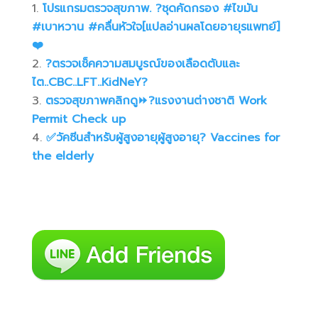
โปรแกรมตรวจสุขภาพ. ?ชุดคัดกรอง #ไขมัน
#เบาหวาน #คลื่นหัวใจ[แปลอ่านผลโดยอายุรแพทย์]
❤️
?ตรวจเช็คความสมบูรณ์ของเลือดตับและ
ไต..CBC..LFT..KidNeY?
ตรวจสุขภาพคลิกดู⏩️?แรงงานต่างชาติ Work
Permit Check up
✅วัคซีนสำหรับผู้สูงอายุผู้สูงอายุ? Vaccines for
the elderly