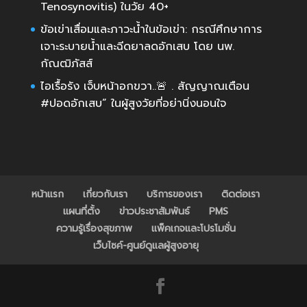
Tenosynovitis) ในวัย 40+
ข้อเข่าเสื่อมและภาวะน้ำในข้อเข่า: กรณีศึกษาการ
เจาะระบายน้ำและฉีดยาลดอักเสบ โดย นพ.
กัณฒิภัสส์
ไอเรื้อรัง เจ็บหน้าอกขวา..🚨 . สัญญาณเตือน
#ปอดอักเสบ” ในผู้สูงวัยที่อย่านิ่งนอนใจ
หน้าแรก
เกี่ยวกับเรา
บริการของเรา
ติดต่อเรา
แผนที่ตั้ง
ข่าวประชาสัมพันธ์
PMS
ความรู้เรื่องสุขภาพ
แพ็คเกจและโปรโมชั่น
เว็บไซค์-ศูนย์ดูแลผู้สูงอายุ