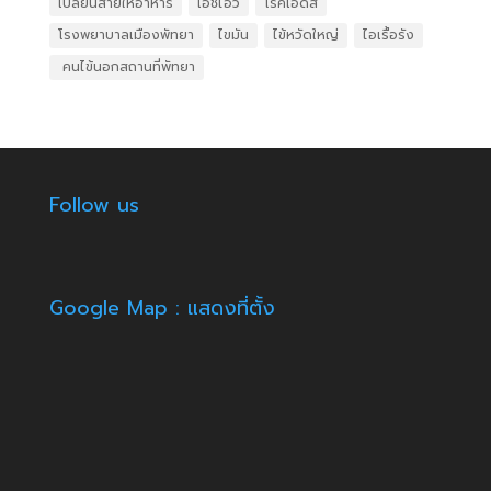
เปลี่ยนสายให้อาหาร
เอชไอวี
โรคเอดส์
โรงพยาบาลเมืองพัทยา
ไขมัน
ไข้หวัดใหญ่
ไอเรื้อรัง
​ คนไข้นอกสถานที่พัทยา
Follow us
Google Map : แสดงที่ตั้ง