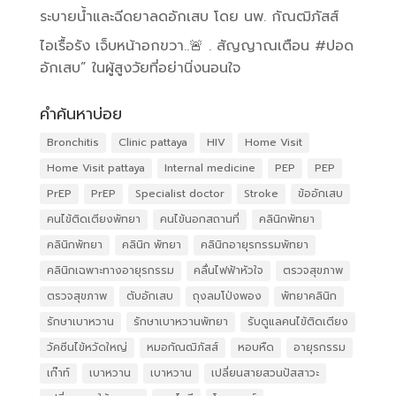
ระบายน้ำและฉีดยาลดอักเสบ โดย นพ. กัณฒิภัสส์
ไอเรื้อรัง เจ็บหน้าอกขวา..🚨 . สัญญาณเตือน #ปอด
อักเสบ” ในผู้สูงวัยที่อย่านิ่งนอนใจ
คำค้นหาบ่อย
Bronchitis
Clinic pattaya
HIV
Home Visit
Home Visit pattaya
Internal medicine
PEP
PEP
PrEP
PrEP
Specialist doctor
Stroke
ข้ออักเสบ
คนไข้ติดเตียงพัทยา
คนไข้นอกสถานที่
คลินิกพัทยา
คลินิกพัทยา
คลินิก พัทยา
คลินิกอายุรกรรมพัทยา
คลินิกเฉพาะทางอายุรกรรม
คลื่นไฟฟ้าหัวใจ
ตรวจสุขภาพ
ตรวจสุขภาพ
ตับอักเสบ
ถุงลมโป่งพอง
พัทยาคลินิก
รักษาเบาหวาน
รักษาเบาหวานพัทยา
รับดูแลคนไข้ติดเตียง
วัคซีนไข้หวัดใหญ่
หมอกัณฒิภัสส์
หอบหืด
อายุรกรรม
เก๊าท์
เบาหวาน
เบาหวาน
เปลี่ยนสายสวนปัสสาวะ