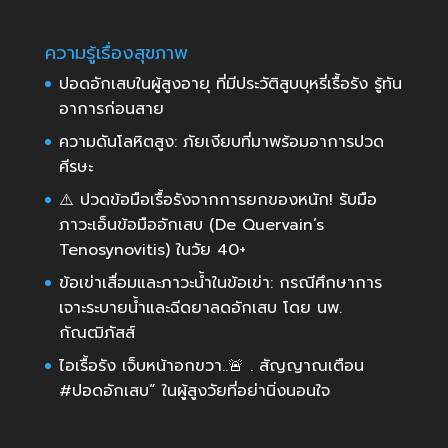
ความรู้เรื่องสุขภาพ
ปอดอักเสบในผู้สูงอายุ ที่มีประวัติสูบบุหรี่เรื้อรัง รู้ทัน
อาการก่อนสาย
ความดันโลหิตสูง: ภัยเงียบที่มาพร้อมอาการปวด
ศีรษะ
⚠️ ปวดข้อมือเรื้อรังจากการยกของหนัก! รับมือ
ภาวะเอ็นข้อมืออักเสบ (De Quervain’s
Tenosynovitis) ในวัย 40+
ข้อเข่าเสื่อมและภาวะน้ำในข้อเข่า: กรณีศึกษาการ
เจาะระบายน้ำและฉีดยาลดอักเสบ โดย นพ.
กัณฒิภัสส์
ไอเรื้อรัง เจ็บหน้าอกขวา..🚨 . สัญญาณเตือน
#ปอดอักเสบ” ในผู้สูงวัยที่อย่านิ่งนอนใจ