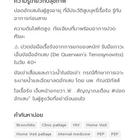
ความรู้เกี่ยวกับสุขภาพ
ปอดอักเสบในผู้สูงอายุ ที่มีประวัติสูบบุหรี่เรื้อรัง รู้ทัน
อาการก่อนสาย
ความดันโลหิตสูง: ภัยเงียบที่มาพร้อมอาการปวด
ศีรษะ
⚠️ ปวดข้อมือเรื้อรังจากการยกของหนัก! รับมือภาวะ
เอ็นข้อมืออักเสบ (De Quervain’s Tenosynovitis)
ในวัย 40+
ข้อเข่าเสื่อมและภาวะน้ำในข้อเข่า: กรณีศึกษาการเจาะ
ระบายน้ำและฉีดยาลดอักเสบ โดย นพ. กัณฒิภัสส์
ไอเรื้อรัง เจ็บหน้าอกขวา..🚨 . สัญญาณเตือน #ปอด
อักเสบ” ในผู้สูงวัยที่อย่านิ่งนอนใจ
คำค้นหาบ่อย
Bronchitis
Clinic pattaya
HIV
Home Visit
Home Visit pattaya
Internal medicine
PEP
PEP