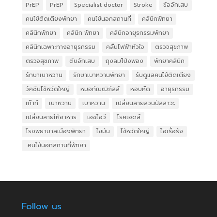
PrEP
PrEP
Specialist doctor
Stroke
ข้ออักเสบ
คนไข้ติดเตียงพัทยา
คนไข้นอกสถานที่
คลินิกพัทยา
คลินิกพัทยา
คลินิก พัทยา
คลินิกอายุรกรรมพัทยา
คลินิกเฉพาะทางอายุรกรรม
คลื่นไฟฟ้าหัวใจ
ตรวจสุขภาพ
ตรวจสุขภาพ
ตับอักเสบ
ถุงลมโป่งพอง
พัทยาคลินิก
รักษาเบาหวาน
รักษาเบาหวานพัทยา
รับดูแลคนไข้ติดเตียง
วัคซีนไข้หวัดใหญ่
หมอกัณฒิภัสส์
หอบหืด
อายุรกรรม
เก๊าท์
เบาหวาน
เบาหวาน
เปลี่ยนสายสวนปัสสาวะ
เปลี่ยนสายให้อาหาร
เอชไอวี
โรคเอดส์
โรงพยาบาลเมืองพัทยา
ไขมัน
ไข้หวัดใหญ่
ไอเรื้อรัง
​ คนไข้นอกสถานที่พัทยา
Follow us