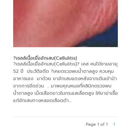
?เซลล์เนื้อเยื่ออักเสบ(Cellulitis)
?เซลล์เนื้อเยื่ออักเสบ(Cellulitis)? เคส คนไข้ชายอายุ
52 ปี ประวัติอดีต ?เคยตรวจพบน้ำตาลสูง ควบคุม
อาหารเอง มาด้วย ขาอักเสบแดงหลังจากเดินเข้าป่า
จากการขีดข่วน .. มาพบคุณหมอที่คลินิกตรวจพบ
น้ำตาลสูง เม็ดเลือดขาวในกระแสเลือดสูง ให้ยาฆ่าเชื้อ
แก้อักเสบทางหลอดเลือดดำ...
Page 1 of 1
1