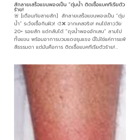
สักลายเสร็จแขนพองเป็น “ตุ่มน้ำ ติดเชื้อแบคทีเรียตัว
ร้าย!
🚨 [เตือนภัยสายสัก] สักลายเสร็จแขนพองเป็น “ตุ่ม
น้ำ” ระวังเชื้อกินผิว! 🎨❌ จากเคสจริง! คนไข้สาววัย
20+ รอยสัก แต่กลับได้ “ถุงน้ำพองอักเสบ” ลามไป
ทั้งแขน พร้อมอาการบวมแดงรุนแรง นี่ไม่ใช่แค่การแพ้
สีธรรมดา แต่มันคือการ ติดเชื้อแบคทีเรียตัวร้าย!...