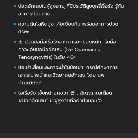
ปอดอักเสบในผู้สูงอายุ ที่มีประวัติสูบบุหรี่เรื้อรัง รู้ทัน
อาการก่อนสาย
ความดันโลหิตสูง: ภัยเงียบที่มาพร้อมอาการปวด
ศีรษะ
⚠️ ปวดข้อมือเรื้อรังจากการยกของหนัก! รับมือ
ภาวะเอ็นข้อมืออักเสบ (De Quervain’s
Tenosynovitis) ในวัย 40+
ข้อเข่าเสื่อมและภาวะน้ำในข้อเข่า: กรณีศึกษาการ
เจาะระบายน้ำและฉีดยาลดอักเสบ โดย นพ.
กัณฒิภัสส์
ไอเรื้อรัง เจ็บหน้าอกขวา..🚨 . สัญญาณเตือน
#ปอดอักเสบ” ในผู้สูงวัยที่อย่านิ่งนอนใจ