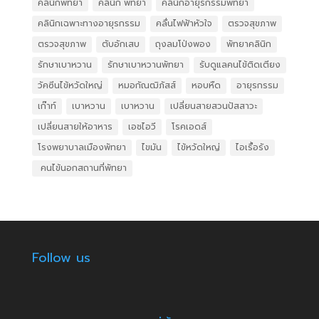
คลินิกพัทยา
คลินิก พัทยา
คลินิกอายุรกรรมพัทยา
คลินิกเฉพาะทางอายุรกรรม
คลื่นไฟฟ้าหัวใจ
ตรวจสุขภาพ
ตรวจสุขภาพ
ตับอักเสบ
ถุงลมโป่งพอง
พัทยาคลินิก
รักษาเบาหวาน
รักษาเบาหวานพัทยา
รับดูแลคนไข้ติดเตียง
วัคซีนไข้หวัดใหญ่
หมอกัณฒิภัสส์
หอบหืด
อายุรกรรม
เก๊าท์
เบาหวาน
เบาหวาน
เปลี่ยนสายสวนปัสสาวะ
เปลี่ยนสายให้อาหาร
เอชไอวี
โรคเอดส์
โรงพยาบาลเมืองพัทยา
ไขมัน
ไข้หวัดใหญ่
ไอเรื้อรัง
​ คนไข้นอกสถานที่พัทยา
Follow us