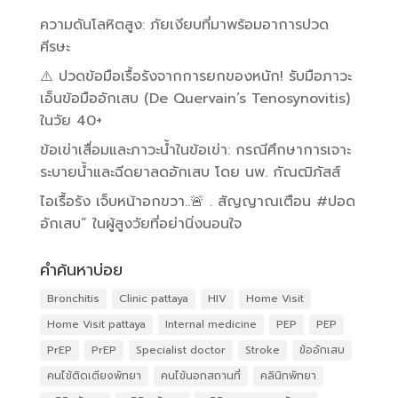
ความดันโลหิตสูง: ภัยเงียบที่มาพร้อมอาการปวด
ศีรษะ
⚠️ ปวดข้อมือเรื้อรังจากการยกของหนัก! รับมือภาวะ
เอ็นข้อมืออักเสบ (De Quervain’s Tenosynovitis)
ในวัย 40+
ข้อเข่าเสื่อมและภาวะน้ำในข้อเข่า: กรณีศึกษาการเจาะ
ระบายน้ำและฉีดยาลดอักเสบ โดย นพ. กัณฒิภัสส์
ไอเรื้อรัง เจ็บหน้าอกขวา..🚨 . สัญญาณเตือน #ปอด
อักเสบ” ในผู้สูงวัยที่อย่านิ่งนอนใจ
คำค้นหาบ่อย
Bronchitis
Clinic pattaya
HIV
Home Visit
Home Visit pattaya
Internal medicine
PEP
PEP
PrEP
PrEP
Specialist doctor
Stroke
ข้ออักเสบ
คนไข้ติดเตียงพัทยา
คนไข้นอกสถานที่
คลินิกพัทยา