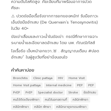
ความดันโลหิตสูง: ภัยเงียบที่มาพร้อมอาการปวด
ศีรษะ
⚠️ ปวดข้อมือเรื้อรังจากการยกของหนัก! รับมือภาวะ
เอ็นข้อมืออักเสบ (De Quervain’s Tenosynovitis)
ในวัย 40+
ข้อเข่าเสื่อมและภาวะน้ำในข้อเข่า: กรณีศึกษาการเจาะ
ระบายน้ำและฉีดยาลดอักเสบ โดย นพ. กัณฒิภัสส์
ไอเรื้อรัง เจ็บหน้าอกขวา..🚨 . สัญญาณเตือน #ปอด
อักเสบ” ในผู้สูงวัยที่อย่านิ่งนอนใจ
คำค้นหาบ่อย
Bronchitis
Clinic pattaya
HIV
Home Visit
Home Visit pattaya
Internal medicine
PEP
PEP
PrEP
PrEP
Specialist doctor
Stroke
ข้ออักเสบ
คนไข้ติดเตียงพัทยา
คนไข้นอกสถานที่
คลินิกพัทยา
คลินิกพัทยา
คลินิก พัทยา
คลินิกอายุรกรรมพัทยา