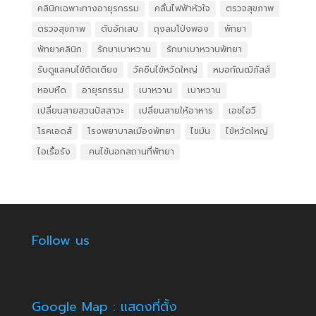
คลินิกเฉพาะทางอายุรกรรม
คลื่นไฟฟ้าหัวใจ
ตรวจสุขภาพ
ตรวจสุขภาพ
ตับอักเสบ
ถุงลมโป่งพอง
พัทยา
พัทยาคลินิก
รักษาเบาหวาน
รักษาเบาหวานพัทยา
รับดูแลคนไข้ติดเตียง
วัคซีนไข้หวัดใหญ่
หมอกัณฒิภัสส์
หอบหืด
อายุรกรรม
เบาหวาน
เบาหวาน
เปลี่ยนสายสวนปัสสาวะ
เปลี่ยนสายให้อาหาร
เอชไอวี
โรคเอดส์
โรงพยาบาลเมืองพัทยา
ไขมัน
ไข้หวัดใหญ่
ไอเรื้อรัง
​ คนไข้นอกสถานที่พัทยา
Follow us
Google Map : แสดงที่ตั้ง