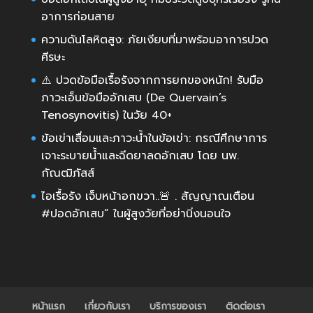
อาการก่อนสาย
ความดันโลหิตสูง: ภัยเงียบที่มาพร้อมอาการปวด
ศีรษะ
⚠️ ปวดข้อมือเรื้อรังจากการยกของหนัก! รับมือ
ภาวะเอ็นข้อมืออักเสบ (De Quervain’s
Tenosynovitis) ในวัย 40+
ข้อเข่าเสื่อมและภาวะน้ำในข้อเข่า: กรณีศึกษาการ
เจาะระบายน้ำและฉีดยาลดอักเสบ โดย นพ.
กัณฒิภัสส์
ไอเรื้อรัง เจ็บหน้าอกขวา..🚨 . สัญญาณเตือน
#ปอดอักเสบ” ในผู้สูงวัยที่อย่านิ่งนอนใจ
หน้าแรก
เกี่ยวกับเรา
บริการของเรา
ติดต่อเรา