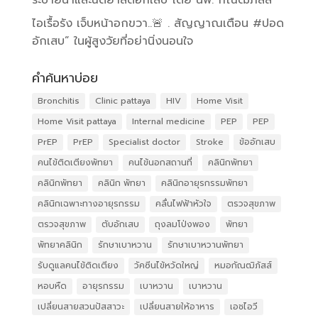
ไอเรื้อรัง เจ็บหน้าอกขวา..🚨 . สัญญาณเตือน #ปอด
อักเสบ” ในผู้สูงวัยที่อย่านิ่งนอนใจ
คำค้นหาบ่อย
Bronchitis
Clinic pattaya
HIV
Home Visit
Home Visit pattaya
Internal medicine
PEP
PEP
PrEP
PrEP
Specialist doctor
Stroke
ข้ออักเสบ
คนไข้ติดเตียงพัทยา
คนไข้นอกสถานที่
คลินิกพัทยา
คลินิกพัทยา
คลินิก พัทยา
คลินิกอายุรกรรมพัทยา
คลินิกเฉพาะทางอายุรกรรม
คลื่นไฟฟ้าหัวใจ
ตรวจสุขภาพ
ตรวจสุขภาพ
ตับอักเสบ
ถุงลมโป่งพอง
พัทยา
พัทยาคลินิก
รักษาเบาหวาน
รักษาเบาหวานพัทยา
รับดูแลคนไข้ติดเตียง
วัคซีนไข้หวัดใหญ่
หมอกัณฒิภัสส์
หอบหืด
อายุรกรรม
เบาหวาน
เบาหวาน
เปลี่ยนสายสวนปัสสาวะ
เปลี่ยนสายให้อาหาร
เอชไอวี