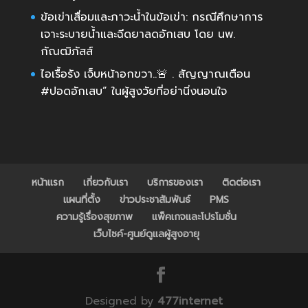
ข้อเข่าเสื่อมและภาวะน้ำในข้อเข่า: กรณีศึกษาการ
เจาะระบายน้ำและฉีดยาลดอักเสบ โดย นพ.
กัณฒิภัสส์
ไอเรื้อรัง เจ็บหน้าอกขวา..🚨 . สัญญาณเตือน
#ปอดอักเสบ” ในผู้สูงวัยที่อย่านิ่งนอนใจ
หน้าแรก
เกี่ยวกับเรา
บริการของเรา
ติดต่อเรา
แผนที่ตั้ง
ข่าวประชาสัมพันธ์
PMS
ความรู้เรื่องสุขภาพ
แพ็คเกจและโปรโมชั่น
เว็บไซค์-ศูนย์ดูแลผู้สูงอายุ
Designed by
477internet