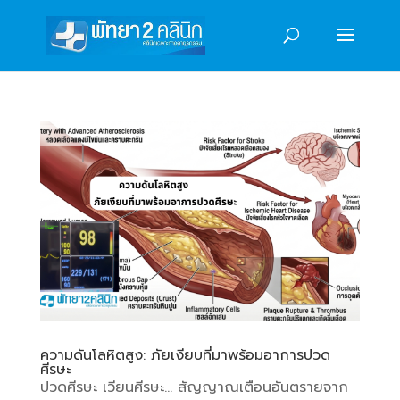
ความดันโลหิตสูง: ภัยเงียบที่มาพร้อมอาการปวด
ศีรษะ
ปวดศีรษะ เวียนศีรษะ… สัญญาณเตือนอันตรายจาก