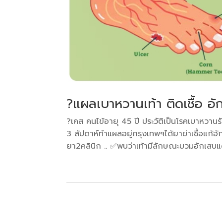
?แผลเบาหวานเท้า ติดเชื้อ อ
?เคส คนไข้อายุ 45 ปี ประวัติเป็นโรคเบาหวานรั
3 สัปดาห์ทำแผลอยู่กรุงเทพฯได้ยาฆ่าเชื้อแก้อั
ยา2คลินิก .. ✅️พบว่าเท้ามีลักษณะบวมอักเสบแด