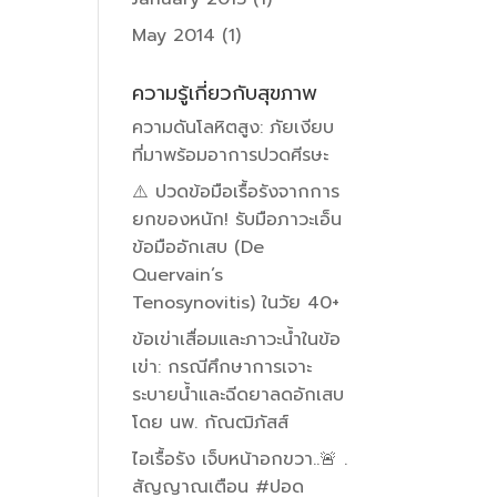
May 2014
(1)
ความรู้เกี่ยวกับสุขภาพ
ความดันโลหิตสูง: ภัยเงียบ
ที่มาพร้อมอาการปวดศีรษะ
⚠️ ปวดข้อมือเรื้อรังจากการ
ยกของหนัก! รับมือภาวะเอ็น
ข้อมืออักเสบ (De
Quervain’s
Tenosynovitis) ในวัย 40+
ข้อเข่าเสื่อมและภาวะน้ำในข้อ
เข่า: กรณีศึกษาการเจาะ
ระบายน้ำและฉีดยาลดอักเสบ
โดย นพ. กัณฒิภัสส์
ไอเรื้อรัง เจ็บหน้าอกขวา..🚨 .
สัญญาณเตือน #ปอด