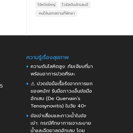
ไข้หวัดใหญ่
ไวรัสตับอักเสบบี
​ คนไข้นอกสถานที่พัทยา
ความรู้เรื่องสุขภาพ
ความดันโลหิตสูง: ภัยเงียบที่มา
พร้อมอาการปวดศีรษะ
⚠️ ปวดข้อมือเรื้อรังจากการยก
35
ของหนัก! รับมือภาวะเอ็นข้อมือ
อักเสบ (De Quervain’s
Tenosynovitis) ในวัย 40+
ข้อเข่าเสื่อมและภาวะน้ำในข้อ
เข่า: กรณีศึกษาการเจาะระบาย
น้ำและฉีดยาลดอักเสบ โดย