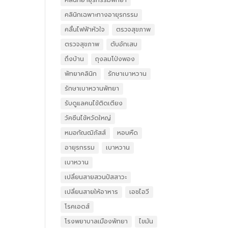
คลินิกอายุรกรรมพัทยา
คลินิกเฉพาะทางอายุรกรรม
คลื่นไฟฟ้าหัวใจ
ตรวจสุขภาพ
ตรวจสุขภาพ
ตับอักเสบ
ถึงบ้าน
ถุงลมโป่งพอง
พัทยาคลินิก
รักษาเบาหวาน
รักษาเบาหวานพัทยา
รับดูแลคนไข้ติดเตียง
วัคซีนไข้หวัดใหญ่
หมอกัณฒิภัสส์
หอบหืด
อายุรกรรม
เบาหวาน
เบาหวาน
เปลี่ยนสายสวนปัสสาวะ
เปลี่ยนสายให้อาหาร
เอชไอวี
โรคเอดส์
โรงพยาบาลเมืองพัทยา
ไขมัน