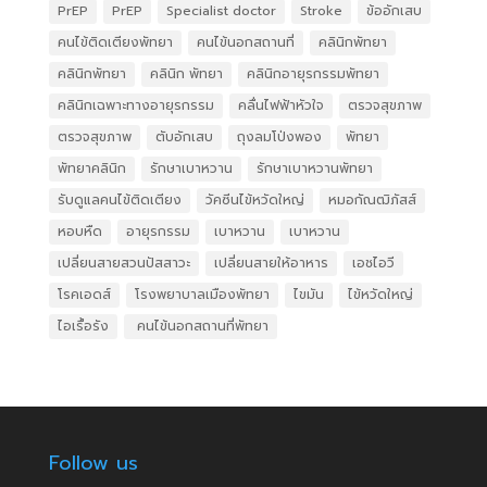
PrEP
PrEP
Specialist doctor
Stroke
ข้ออักเสบ
คนไข้ติดเตียงพัทยา
คนไข้นอกสถานที่
คลินิกพัทยา
คลินิกพัทยา
คลินิก พัทยา
คลินิกอายุรกรรมพัทยา
คลินิกเฉพาะทางอายุรกรรม
คลื่นไฟฟ้าหัวใจ
ตรวจสุขภาพ
ตรวจสุขภาพ
ตับอักเสบ
ถุงลมโป่งพอง
พัทยา
พัทยาคลินิก
รักษาเบาหวาน
รักษาเบาหวานพัทยา
รับดูแลคนไข้ติดเตียง
วัคซีนไข้หวัดใหญ่
หมอกัณฒิภัสส์
หอบหืด
อายุรกรรม
เบาหวาน
เบาหวาน
เปลี่ยนสายสวนปัสสาวะ
เปลี่ยนสายให้อาหาร
เอชไอวี
โรคเอดส์
โรงพยาบาลเมืองพัทยา
ไขมัน
ไข้หวัดใหญ่
ไอเรื้อรัง
​ คนไข้นอกสถานที่พัทยา
Follow us