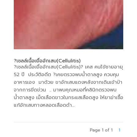
?เซลล์เนื้อเยื่ออักเสบ(Cellulitis)
?เซลล์เนื้อเยื่ออักเสบ(Cellulitis)? เคส คนไข้ชายอายุ
52 ปี ประวัติอดีต ?เคยตรวจพบน้ำตาลสูง ควบคุม
อาหารเอง มาด้วย ขาอักเสบแดงหลังจากเดินเข้าป่า
จากการขีดข่วน .. มาพบคุณหมอที่คลินิกตรวจพบ
น้ำตาลสูง เม็ดเลือดขาวในกระแสเลือดสูง ให้ยาฆ่าเชื้อ
แก้อักเสบทางหลอดเลือดดำ...
Page 1 of 1
1