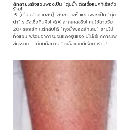
สักลายเสร็จแขนพองเป็น “ตุ่มน้ำ ติดเชื้อแบคทีเรียตัว
ร้าย!
🚨 [เตือนภัยสายสัก] สักลายเสร็จแขนพองเป็น “ตุ่ม
น้ำ” ระวังเชื้อกินผิว! 🎨❌ จากเคสจริง! คนไข้สาววัย
20+ รอยสัก แต่กลับได้ “ถุงน้ำพองอักเสบ” ลามไป
ทั้งแขน พร้อมอาการบวมแดงรุนแรง นี่ไม่ใช่แค่การแพ้
สีธรรมดา แต่มันคือการ ติดเชื้อแบคทีเรียตัวร้าย!...