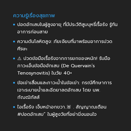
ความรู้เรื่องสุขภาพ
ปอดอักเสบในผู้สูงอายุ ที่มีประวัติสูบบุหรี่เรื้อรัง รู้ทัน
อาการก่อนสาย
ความดันโลหิตสูง: ภัยเงียบที่มาพร้อมอาการปวด
ศีรษะ
⚠️ ปวดข้อมือเรื้อรังจากการยกของหนัก! รับมือ
ภาวะเอ็นข้อมืออักเสบ (De Quervain’s
Tenosynovitis) ในวัย 40+
ข้อเข่าเสื่อมและภาวะน้ำในข้อเข่า: กรณีศึกษาการ
เจาะระบายน้ำและฉีดยาลดอักเสบ โดย นพ.
กัณฒิภัสส์
ไอเรื้อรัง เจ็บหน้าอกขวา..🚨 . สัญญาณเตือน
#ปอดอักเสบ” ในผู้สูงวัยที่อย่านิ่งนอนใจ