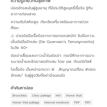
ความรู้เกี่ยวกับสุขภาพ
ปอดอักเสบในผู้สูงอายุ ที่มีประวัติสูบบุหรี่เรื้อรัง รู้ทัน
อาการก่อนสาย
ความดันโลหิตสูง: ภัยเงียบที่มาพร้อมอาการปวด
ศีรษะ
⚠️ ปวดข้อมือเรื้อรังจากการยกของหนัก! รับมือภาวะ
เอ็นข้อมืออักเสบ (De Quervain’s Tenosynovitis)
ในวัย 40+
ข้อเข่าเสื่อมและภาวะน้ำในข้อเข่า: กรณีศึกษาการเจาะ
ระบายน้ำและฉีดยาลดอักเสบ โดย นพ. กัณฒิภัสส์
ไอเรื้อรัง เจ็บหน้าอกขวา..🚨 . สัญญาณเตือน #ปอด
อักเสบ” ในผู้สูงวัยที่อย่านิ่งนอนใจ
คำค้นหาบ่อย
Bronchitis
Clinic pattaya
HIV
Home Visit
Home Visit pattaya
Internal medicine
PEP
PEP