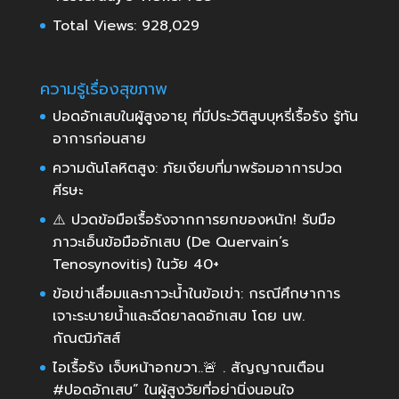
Total Views:
928,029
ความรู้เรื่องสุขภาพ
ปอดอักเสบในผู้สูงอายุ ที่มีประวัติสูบบุหรี่เรื้อรัง รู้ทัน
อาการก่อนสาย
ความดันโลหิตสูง: ภัยเงียบที่มาพร้อมอาการปวด
ศีรษะ
⚠️ ปวดข้อมือเรื้อรังจากการยกของหนัก! รับมือ
ภาวะเอ็นข้อมืออักเสบ (De Quervain’s
Tenosynovitis) ในวัย 40+
ข้อเข่าเสื่อมและภาวะน้ำในข้อเข่า: กรณีศึกษาการ
เจาะระบายน้ำและฉีดยาลดอักเสบ โดย นพ.
กัณฒิภัสส์
ไอเรื้อรัง เจ็บหน้าอกขวา..🚨 . สัญญาณเตือน
#ปอดอักเสบ” ในผู้สูงวัยที่อย่านิ่งนอนใจ