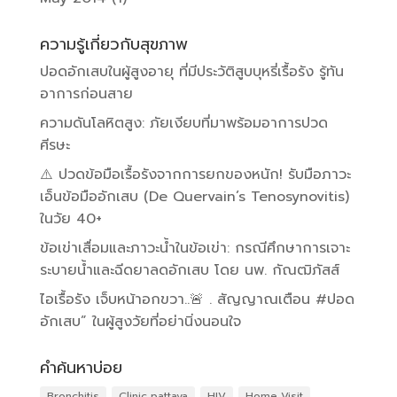
ความรู้เกี่ยวกับสุขภาพ
ปอดอักเสบในผู้สูงอายุ ที่มีประวัติสูบบุหรี่เรื้อรัง รู้ทัน
อาการก่อนสาย
ความดันโลหิตสูง: ภัยเงียบที่มาพร้อมอาการปวด
ศีรษะ
⚠️ ปวดข้อมือเรื้อรังจากการยกของหนัก! รับมือภาวะ
เอ็นข้อมืออักเสบ (De Quervain’s Tenosynovitis)
ในวัย 40+
ข้อเข่าเสื่อมและภาวะน้ำในข้อเข่า: กรณีศึกษาการเจาะ
ระบายน้ำและฉีดยาลดอักเสบ โดย นพ. กัณฒิภัสส์
ไอเรื้อรัง เจ็บหน้าอกขวา..🚨 . สัญญาณเตือน #ปอด
อักเสบ” ในผู้สูงวัยที่อย่านิ่งนอนใจ
คำค้นหาบ่อย
Bronchitis
Clinic pattaya
HIV
Home Visit