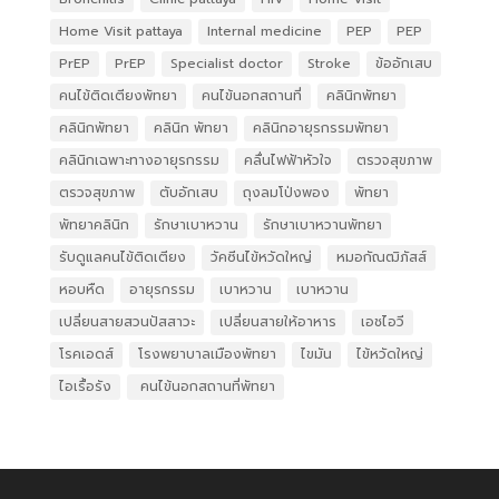
Home Visit pattaya
Internal medicine
PEP
PEP
PrEP
PrEP
Specialist doctor
Stroke
ข้ออักเสบ
คนไข้ติดเตียงพัทยา
คนไข้นอกสถานที่
คลินิกพัทยา
คลินิกพัทยา
คลินิก พัทยา
คลินิกอายุรกรรมพัทยา
คลินิกเฉพาะทางอายุรกรรม
คลื่นไฟฟ้าหัวใจ
ตรวจสุขภาพ
ตรวจสุขภาพ
ตับอักเสบ
ถุงลมโป่งพอง
พัทยา
พัทยาคลินิก
รักษาเบาหวาน
รักษาเบาหวานพัทยา
รับดูแลคนไข้ติดเตียง
วัคซีนไข้หวัดใหญ่
หมอกัณฒิภัสส์
หอบหืด
อายุรกรรม
เบาหวาน
เบาหวาน
เปลี่ยนสายสวนปัสสาวะ
เปลี่ยนสายให้อาหาร
เอชไอวี
โรคเอดส์
โรงพยาบาลเมืองพัทยา
ไขมัน
ไข้หวัดใหญ่
ไอเรื้อรัง
​ คนไข้นอกสถานที่พัทยา