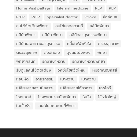
Home Visit pattaya
Internal medicine
PEP
PEP
PrEP
PrEP
Specialist doctor
Stroke
ข้ออักเสบ
คนไข้ติดเตียงพัทยา
คนไข้นอกสถานที่
คลินิกพัทยา
คลินิกพัทยา
คลินิก พัทยา
คลินิกอายุรกรรมพัทยา
คลินิกเฉพาะทางอายุรกรรม
คลื่นไฟฟ้าหัวใจ
ตรวจสุขภาพ
ตรวจสุขภาพ
ตับอักเสบ
ถุงลมโป่งพอง
พัทยา
พัทยาคลินิก
รักษาเบาหวาน
รักษาเบาหวานพัทยา
รับดูแลคนไข้ติดเตียง
วัคซีนไข้หวัดใหญ่
หมอกัณฒิภัสส์
หอบหืด
อายุรกรรม
เบาหวาน
เบาหวาน
เปลี่ยนสายสวนปัสสาวะ
เปลี่ยนสายให้อาหาร
เอชไอวี
โรคเอดส์
โรงพยาบาลเมืองพัทยา
ไขมัน
ไข้หวัดใหญ่
ไอเรื้อรัง
​ คนไข้นอกสถานที่พัทยา