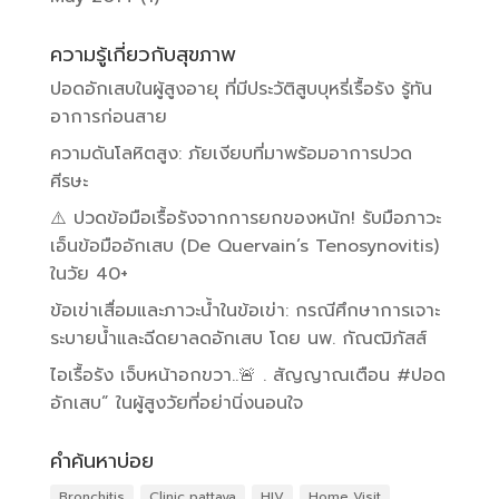
ความรู้เกี่ยวกับสุขภาพ
ปอดอักเสบในผู้สูงอายุ ที่มีประวัติสูบบุหรี่เรื้อรัง รู้ทัน
อาการก่อนสาย
ความดันโลหิตสูง: ภัยเงียบที่มาพร้อมอาการปวด
ศีรษะ
⚠️ ปวดข้อมือเรื้อรังจากการยกของหนัก! รับมือภาวะ
เอ็นข้อมืออักเสบ (De Quervain’s Tenosynovitis)
ในวัย 40+
ข้อเข่าเสื่อมและภาวะน้ำในข้อเข่า: กรณีศึกษาการเจาะ
ระบายน้ำและฉีดยาลดอักเสบ โดย นพ. กัณฒิภัสส์
ไอเรื้อรัง เจ็บหน้าอกขวา..🚨 . สัญญาณเตือน #ปอด
อักเสบ” ในผู้สูงวัยที่อย่านิ่งนอนใจ
คำค้นหาบ่อย
Bronchitis
Clinic pattaya
HIV
Home Visit