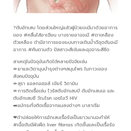
?ตับอักเสบ โดยส่วนใหญ่แล้วผู้ป่วยจะมีมาด้วยอาการ
ของ #คลื่นไส้อาเจียน บางรายอาจจะมี #ตาเหลือง
ตัวเหลือง ถ้ามีอาการของระบบทางเดินน้ำดีอุดตันจะมี
อาการ #คันตามตัว ปัสสาวะสีเข้มและอุจจาระสีซีด
สาเหตุในปัจจุบันเกิดได้หลายปัจจัยเช่น
⏩ยาและวิตามุนบำรุงต่างๆสมุนไพร ในภาวะของ
สังคมปัจจุบัน
⏩สุรา แอลกอฮอล์ เบียร์ วิตามิน
⏩การติดเชื้อเช่น ไวรัสตับอักเสบบี ตับอักเสบเอ และ
ตับอักเสบซี วัณโรค เอชไอวี HIV
➡️แม้กระทั่งติดเชื้อจากแมลงต่างๆ มาลาเรีย
❤ถ้าปล่อยให้การอักเสบเรื้อรังเป็นยาวนานจะทำให้
#เนื้อตับมีผังผืด liver fibrisis เกิดขึ้นและเป็นเรื้อรัง