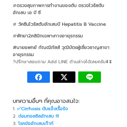
#
ตรวจสุขภาพการทำงานของตับ ตรวจไวรัสตับ
อักเสบ เอ บี
ซี
#
วัคซีนไวรัสตับอักเสบบี Hepatitis B Vaccine
#
พัทยา2คลินิกเฉพาะทางอายุรกรรม
#นายแพทย์ กัณฒิภัสส์ วุฒิบัตรผู้เชี่ยวชาญสาขา
อายุรกรรม
?ปรึกษาสอบถาม Add LINE ด้านล่างได้เลยครับ⬇️⏬️
บทความอื่นๆ ที่คุณอาจสนใจ:
✅️Cirrhosis ตับแข็งเรื้อรัง
ต่อมทอลซิลอักเสบ !!!
โรคข้ออักเสบเก๊าท์