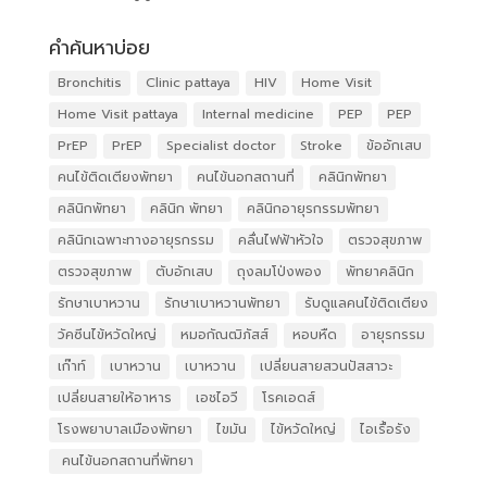
คำค้นหาบ่อย
Bronchitis
Clinic pattaya
HIV
Home Visit
Home Visit pattaya
Internal medicine
PEP
PEP
PrEP
PrEP
Specialist doctor
Stroke
ข้ออักเสบ
คนไข้ติดเตียงพัทยา
คนไข้นอกสถานที่
คลินิกพัทยา
คลินิกพัทยา
คลินิก พัทยา
คลินิกอายุรกรรมพัทยา
คลินิกเฉพาะทางอายุรกรรม
คลื่นไฟฟ้าหัวใจ
ตรวจสุขภาพ
ตรวจสุขภาพ
ตับอักเสบ
ถุงลมโป่งพอง
พัทยาคลินิก
รักษาเบาหวาน
รักษาเบาหวานพัทยา
รับดูแลคนไข้ติดเตียง
วัคซีนไข้หวัดใหญ่
หมอกัณฒิภัสส์
หอบหืด
อายุรกรรม
เก๊าท์
เบาหวาน
เบาหวาน
เปลี่ยนสายสวนปัสสาวะ
เปลี่ยนสายให้อาหาร
เอชไอวี
โรคเอดส์
โรงพยาบาลเมืองพัทยา
ไขมัน
ไข้หวัดใหญ่
ไอเรื้อรัง
​ คนไข้นอกสถานที่พัทยา