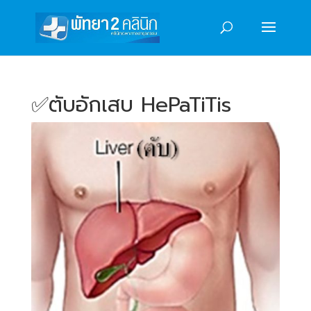
✅️ตับอักเสบ HePaTiTis