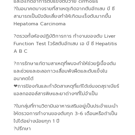
และจะเกิดอาการตับแข็งตับวาย cirrhosis
?ในอนาคตบางรายที่สาเหตุเกิดจากตับอักเสบ บี ซี
สามารถเป็นปัจจัยเสี่ยงทำให้เกิดมะเร็งตับมากขึ้น
Hepatoma Carcinoma
?ตรวจทั้งห้องปฏิบัติการการ ทำงานของตับ Liver
Function Test ไวรัสตับอักเสบ เอ บี ซี Hepatitis
A B C
?การรักษาแก้ตามสาเหตุที่พบจะทำให้ช่วยรู้เบื้องต้น
และช่วยและชะลอภาวะเสื่อมพังผืดและตับแข็งใน
อนาคตได้
❤การป้องกันและกำจัดสาเหตุที่แก้ได้เช่นงดสุราเบียร์
แอลกอฮอล์สารพิษและยาต่างๆที่ไม่จำเป็น
?ในกลุ่มที่ทานวิตามินอาหารเสริมอยู่เป็นประจำแนะนำ
ให้ตรวจการทำงานของตับทุก 3-6 เดือนหรือถ้าเป็น
ไปได้อย่างน้อยทุก 1 ปี
?ปรึกษา