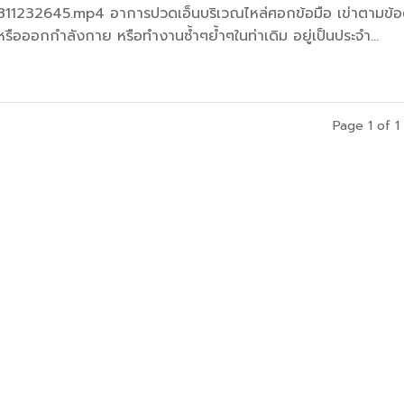
232645.mp4 อาการปวดเอ็นบริเวณไหล่ศอกข้อมือ เข่าตามข้อ
ือออกกำลังกาย หรือทำงานซ้ำๆย้ำๆในท่าเดิม อยู่เป็นประจำ...
Page 1 of 1