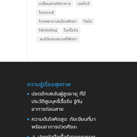
เปลี่ยนสายให้อาหาร
เอชไอวี
โรคเอดส์
โรงพยาบาลเมืองพัทยา
ไขมัน
ไข้หวัดใหญ่
ไอเรื้อรัง
​ คนไข้นอกสถานที่พัทยา
ความรู้เรื่องสุขภาพ
ปอดอักเสบในผู้สูงอายุ ที่มี
ประวัติสูบบุหรี่เรื้อรัง รู้ทัน
อาการก่อนสาย
ความดันโลหิตสูง: ภัยเงียบที่มา
พร้อมอาการปวดศีรษะ
⚠️ ปวดข้อมือเรื้อรังจากการยก