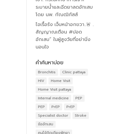
ระบายน้ำและฉีดยาลดอักเสบ
โดย นพ. กัณฒิภัสส์
ไอเรื้อรัง เจ็บหน้าอกขวา..🚨 .
สัญญาณเตือน #ปอด
อักเสบ” ในผู้สูงวัยที่อย่านิ่ง
นอนใจ
คำค้นหาบ่อย
Bronchitis
Clinic pattaya
HIV
Home Visit
Home Visit pattaya
Internal medicine
PEP
PEP
PrEP
PrEP
Specialist doctor
Stroke
ข้ออักเสบ
คนไข้ติดเตียงพัทยา