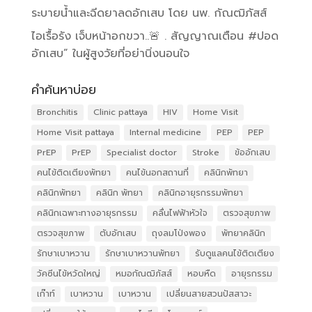
ระบายน้ำและฉีดยาลดอักเสบ โดย นพ. กัณฒิภัสส์
ไอเรื้อรัง เจ็บหน้าอกขวา..🚨 . สัญญาณเตือน #ปอด
อักเสบ” ในผู้สูงวัยที่อย่านิ่งนอนใจ
คำค้นหาบ่อย
Bronchitis
Clinic pattaya
HIV
Home Visit
Home Visit pattaya
Internal medicine
PEP
PEP
PrEP
PrEP
Specialist doctor
Stroke
ข้ออักเสบ
คนไข้ติดเตียงพัทยา
คนไข้นอกสถานที่
คลินิกพัทยา
คลินิกพัทยา
คลินิก พัทยา
คลินิกอายุรกรรมพัทยา
คลินิกเฉพาะทางอายุรกรรม
คลื่นไฟฟ้าหัวใจ
ตรวจสุขภาพ
ตรวจสุขภาพ
ตับอักเสบ
ถุงลมโป่งพอง
พัทยาคลินิก
รักษาเบาหวาน
รักษาเบาหวานพัทยา
รับดูแลคนไข้ติดเตียง
วัคซีนไข้หวัดใหญ่
หมอกัณฒิภัสส์
หอบหืด
อายุรกรรม
เก๊าท์
เบาหวาน
เบาหวาน
เปลี่ยนสายสวนปัสสาวะ