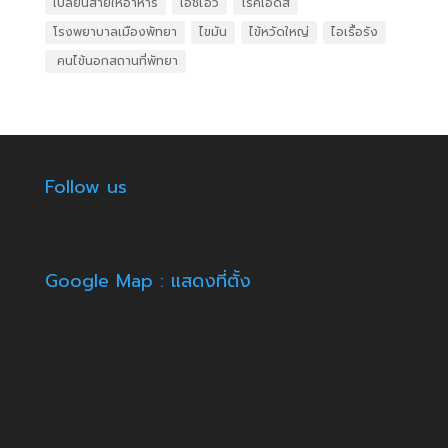
เปลี่ยนสายให้อาหาร
เอชไอวี
โรคเอดส์
โรงพยาบาลเมืองพัทยา
ไขมัน
ไข้หวัดใหญ่
ไอเรื้อรัง
​ คนไข้นอกสถานที่พัทยา
Follow us
Google Map : แสดงที่ตั้ง