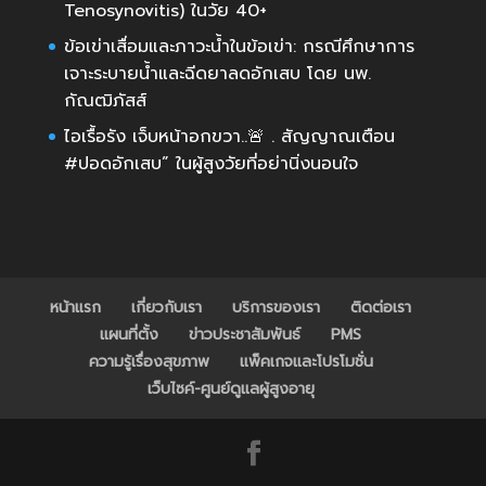
Tenosynovitis) ในวัย 40+
ข้อเข่าเสื่อมและภาวะน้ำในข้อเข่า: กรณีศึกษาการ
เจาะระบายน้ำและฉีดยาลดอักเสบ โดย นพ.
กัณฒิภัสส์
ไอเรื้อรัง เจ็บหน้าอกขวา..🚨 . สัญญาณเตือน
#ปอดอักเสบ” ในผู้สูงวัยที่อย่านิ่งนอนใจ
หน้าแรก
เกี่ยวกับเรา
บริการของเรา
ติดต่อเรา
แผนที่ตั้ง
ข่าวประชาสัมพันธ์
PMS
ความรู้เรื่องสุขภาพ
แพ็คเกจและโปรโมชั่น
เว็บไซค์-ศูนย์ดูแลผู้สูงอายุ