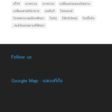
เก๊าท์
เบาหวาน
เบาหวาน
เปลี่ยนสายสวนปัสสาวะ
เปลี่ยนสายให้อาหาร
เอชไอวี
โรคเอดส์
โรงพยาบาลเมืองพัทยา
ไขมัน
ไข้หวัดใหญ่
ไอเรื้อรัง
​ คนไข้นอกสถานที่พัทยา
Follow us
Google Map : แสดงที่ตั้ง