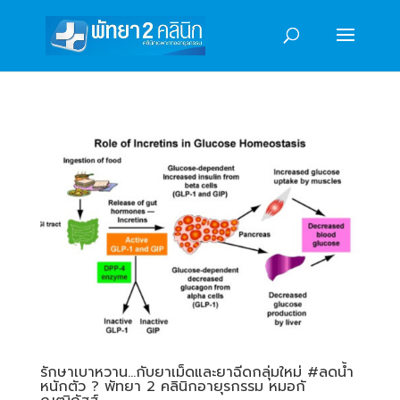
รักษาเบาหวาน…กับยาเม็ดและยาฉีดกลุ่มใหม่ #ลดน้ำ
หนักตัว ? พัทยา 2 คลินิกอายุรกรรม หมอกั