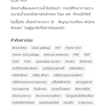
ในวัย 40+
ข้อเข่าเสื่อมและภาวะน้ำในข้อเข่า: กรณีศึกษาการเจาะ
ระบายน้ำและฉีดยาลดอักเสบ โดย นพ. กัณฒิภัสส์
ไอเรื้อรัง เจ็บหน้าอกขวา..🚨 . สัญญาณเตือน #ปอด
อักเสบ” ในผู้สูงวัยที่อย่านิ่งนอนใจ
คำค้นหาบ่อย
Bronchitis
Clinic pattaya
HIV
Home Visit
Home Visit pattaya
Internal medicine
PEP
PEP
PrEP
PrEP
Specialist doctor
Stroke
ข้ออักเสบ
คนไข้ติดเตียงพัทยา
คนไข้นอกสถานที่
คลินิกพัทยา
คลินิกพัทยา
คลินิก พัทยา
คลินิกอายุรกรรมพัทยา
คลินิกเฉพาะทางอายุรกรรม
คลื่นไฟฟ้าหัวใจ
ตรวจสุขภาพ
ตรวจสุขภาพ
ตับอักเสบ
ถุงลมโป่งพอง
พัทยาคลินิก
รักษาเบาหวาน
รักษาเบาหวานพัทยา
รับดูแลคนไข้ติดเตียง
วัคซีนไข้หวัดใหญ่
หมอกัณฒิภัสส์
หอบหืด
อายุรกรรม