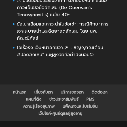
⚠️ ปวดข้อมือเรื้อรังจากการยกของหนัก! รับมือ
ภาวะเอ็นข้อมืออักเสบ (De Quervain’s
Tenosynovitis) ในวัย 40+
ข้อเข่าเสื่อมและภาวะน้ำในข้อเข่า: กรณีศึกษาการ
เจาะระบายน้ำและฉีดยาลดอักเสบ โดย นพ.
กัณฒิภัสส์
ไอเรื้อรัง เจ็บหน้าอกขวา..🚨 . สัญญาณเตือน
#ปอดอักเสบ” ในผู้สูงวัยที่อย่านิ่งนอนใจ
หน้าแรก
เกี่ยวกับเรา
บริการของเรา
ติดต่อเรา
แผนที่ตั้ง
ข่าวประชาสัมพันธ์
PMS
ความรู้เรื่องสุขภาพ
แพ็คเกจและโปรโมชั่น
เว็บไซค์-ศูนย์ดูแลผู้สูงอายุ