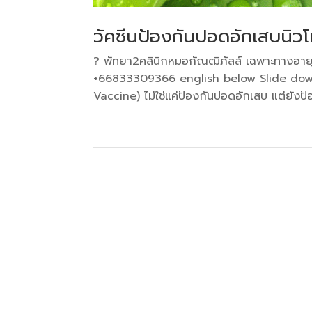
วัคซีนป้องกันปอดอักเสบนิว
? พัทยา2คลินิกหมอกัณฒิภัสส์ เฉพาะทางอ
+66833309366 english below Slide down
Vaccine) ไม่ใช่แค่ป้องกันปอดอักเสบ แต่ยังป้องก