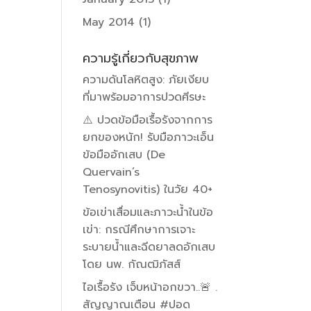
May 2014
(1)
ความรู้เกี่ยวกับสุขภาพ
ความดันโลหิตสูง: ภัยเงียบ
ที่มาพร้อมอาการปวดศีรษะ
⚠️ ปวดข้อมือเรื้อรังจากการ
ยกของหนัก! รับมือภาวะเอ็น
ข้อมืออักเสบ (De
Quervain’s
Tenosynovitis) ในวัย 40+
ข้อเข่าเสื่อมและภาวะน้ำในข้อ
เข่า: กรณีศึกษาการเจาะ
ระบายน้ำและฉีดยาลดอักเสบ
โดย นพ. กัณฒิภัสส์
ไอเรื้อรัง เจ็บหน้าอกขวา..🚨 .
สัญญาณเตือน #ปอด