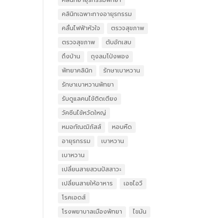
คลินิกอายุรกรรมพัทยา
คลินิกเฉพาะทางอายุรกรรม
คลื่นไฟฟ้าหัวใจ
ตรวจสุขภาพ
ตรวจสุขภาพ
ตับอักเสบ
ถึงบ้าน
ถุงลมโป่งพอง
พัทยาคลินิก
รักษาเบาหวาน
รักษาเบาหวานพัทยา
รับดูแลคนไข้ติดเตียง
วัคซีนไข้หวัดใหญ่
หมอกัณฒิภัสส์
หอบหืด
อายุรกรรม
เบาหวาน
เบาหวาน
เปลี่ยนสายสวนปัสสาวะ
เปลี่ยนสายให้อาหาร
เอชไอวี
โรคเอดส์
โรงพยาบาลเมืองพัทยา
ไขมัน