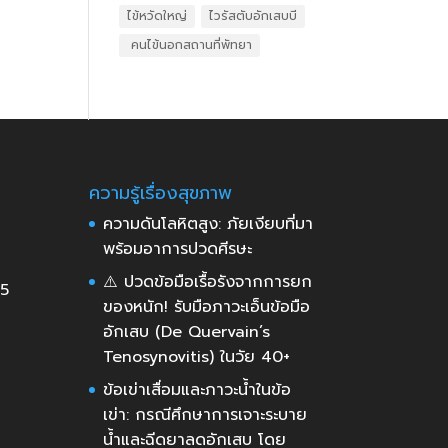
ไข้หวัดใหญ่
ไวรัสตับอักเสบบี
​ คนไข้นอกสถานที่พัทยา
ความรู้เรื่องสุขภาพ
ความดันโลหิตสูง: ภัยเงียบที่มา
พร้อมอาการปวดศีรษะ
⚠️ ปวดข้อมือเรื้อรังจากการยก
35
ของหนัก! รับมือภาวะเอ็นข้อมือ
อักเสบ (De Quervain’s
Tenosynovitis) ในวัย 40+
ข้อเข่าเสื่อมและภาวะน้ำในข้อ
เข่า: กรณีศึกษาการเจาะระบาย
น้ำและฉีดยาลดอักเสบ โดย