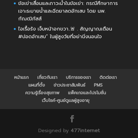
ข้อเข่าเสื่อมและภาวะน้ำในข้อเข่า: กรณีศึกษาการ
เจาะระบายน้ำและฉีดยาลดอักเสบ โดย นพ.
กัณฒิภัสส์
ไอเรื้อรัง เจ็บหน้าอกขวา..🚨 . สัญญาณเตือน
#ปอดอักเสบ” ในผู้สูงวัยที่อย่านิ่งนอนใจ
หน้าแรก
เกี่ยวกับเรา
บริการของเรา
ติดต่อเรา
แผนที่ตั้ง
ข่าวประชาสัมพันธ์
PMS
ความรู้เรื่องสุขภาพ
แพ็คเกจและโปรโมชั่น
เว็บไซค์-ศูนย์ดูแลผู้สูงอายุ
Designed by
477internet