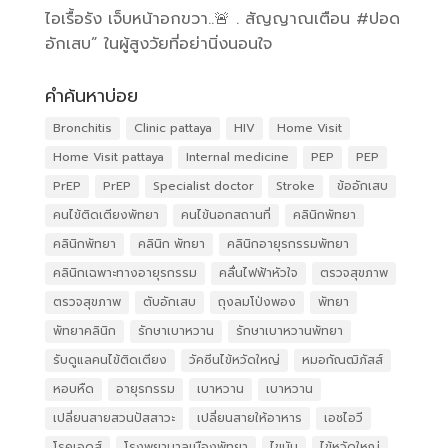
ไอเรื้อรัง เจ็บหน้าอกขวา..🚨 . สัญญาณเตือน #ปอด
อักเสบ” ในผู้สูงวัยที่อย่านิ่งนอนใจ
คำค้นหาบ่อย
Bronchitis
Clinic pattaya
HIV
Home Visit
Home Visit pattaya
Internal medicine
PEP
PEP
PrEP
PrEP
Specialist doctor
Stroke
ข้ออักเสบ
คนไข้ติดเตียงพัทยา
คนไข้นอกสถานที่
คลินิกพัทยา
คลินิกพัทยา
คลินิก พัทยา
คลินิกอายุรกรรมพัทยา
คลินิกเฉพาะทางอายุรกรรม
คลื่นไฟฟ้าหัวใจ
ตรวจสุขภาพ
ตรวจสุขภาพ
ตับอักเสบ
ถุงลมโป่งพอง
พัทยา
พัทยาคลินิก
รักษาเบาหวาน
รักษาเบาหวานพัทยา
รับดูแลคนไข้ติดเตียง
วัคซีนไข้หวัดใหญ่
หมอกัณฒิภัสส์
หอบหืด
อายุรกรรม
เบาหวาน
เบาหวาน
เปลี่ยนสายสวนปัสสาวะ
เปลี่ยนสายให้อาหาร
เอชไอวี
โรคเอดส์
โรงพยาบาลเมืองพัทยา
ไขมัน
ไข้หวัดใหญ่