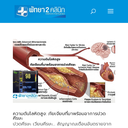
ความดันโลหิตสูง: ภัยเงียบที่มาพร้อมอาการปวด
ศีรษะ
ปวดศีรษะ เวียนศีรษะ… สัญญาณเตือนอันตรายจาก