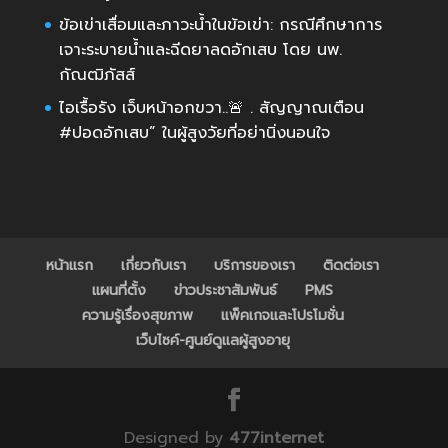
ข้อเข่าเสื่อมและภาวะน้ำในข้อเข่า: กรณีศึกษาการ
เจาะระบายน้ำและฉีดยาลดอักเสบ โดย นพ.
กัณฒิภัสส์
ไอเรื้อรัง เจ็บหน้าอกขวา..🚨 . สัญญาณเตือน
#ปอดอักเสบ” ในผู้สูงวัยที่อย่านิ่งนอนใจ
หน้าแรก
เกี่ยวกับเรา
บริการของเรา
ติดต่อเรา
แผนที่ตั้ง
ข่าวประชาสัมพันธ์
PMS
ความรู้เรื่องสุขภาพ
แพ็คเกจและโปรโมชั่น
เว็บไซค์-ศูนย์ดูแลผู้สูงอายุ
Designed by
477internet