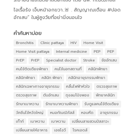
ไอเรื้อรัง เจ็บหน้าอกขวา..🚨 . สัญญาณเตือน #ปอด
อักเสบ” ในผู้สูงวัยที่อย่านิ่งนอนใจ
คำค้นหาบ่อย
Bronchitis
Clinic pattaya
HIV
Home Visit
Home Visit pattaya
Internal medicine
PEP
PEP
PrEP
PrEP
Specialist doctor
Stroke
ข้ออักเสบ
คนไข้ติดเตียงพัทยา
คนไข้นอกสถานที่
คลินิกพัทยา
คลินิกพัทยา
คลินิก พัทยา
คลินิกอายุรกรรมพัทยา
คลินิกเฉพาะทางอายุรกรรม
คลื่นไฟฟ้าหัวใจ
ตรวจสุขภาพ
ตรวจสุขภาพ
ตับอักเสบ
ถุงลมโป่งพอง
พัทยาคลินิก
รักษาเบาหวาน
รักษาเบาหวานพัทยา
รับดูแลคนไข้ติดเตียง
วัคซีนไข้หวัดใหญ่
หมอกัณฒิภัสส์
หอบหืด
อายุรกรรม
เก๊าท์
เบาหวาน
เบาหวาน
เปลี่ยนสายสวนปัสสาวะ
เปลี่ยนสายให้อาหาร
เอชไอวี
โรคเอดส์