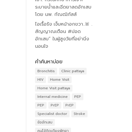
ระบายน้ำและฉีดยาลดอักเสบ
โดย นพ. กัณฒิภัสส์
ไอเรื้อรัง เจ็บหน้าอกขวา..🚨 .
สัญญาณเตือน #ปอด
อักเสบ” ในผู้สูงวัยที่อย่านิ่ง
นอนใจ
คำค้นหาบ่อย
Bronchitis
Clinic pattaya
HIV
Home Visit
Home Visit pattaya
Internal medicine
PEP
PEP
PrEP
PrEP
Specialist doctor
Stroke
ข้ออักเสบ
คนไข้ติดเตียงพัทยา