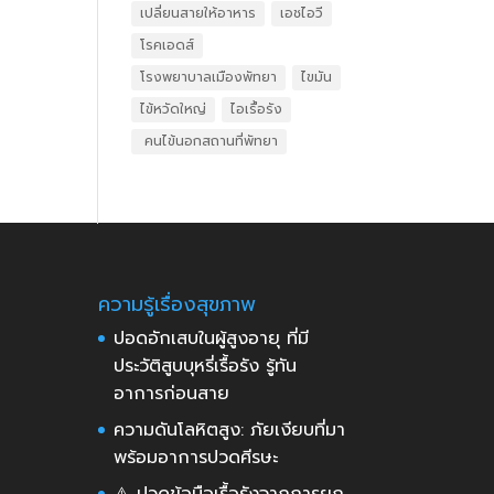
เปลี่ยนสายให้อาหาร
เอชไอวี
โรคเอดส์
โรงพยาบาลเมืองพัทยา
ไขมัน
ไข้หวัดใหญ่
ไอเรื้อรัง
​ คนไข้นอกสถานที่พัทยา
ความรู้เรื่องสุขภาพ
ปอดอักเสบในผู้สูงอายุ ที่มี
ประวัติสูบบุหรี่เรื้อรัง รู้ทัน
อาการก่อนสาย
ความดันโลหิตสูง: ภัยเงียบที่มา
พร้อมอาการปวดศีรษะ
⚠️ ปวดข้อมือเรื้อรังจากการยก