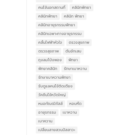
คนไข้นอกสถานที่
คลินิกพัทยา
คลินิกพัทยา
คลินิก พัทยา
คลินิกอายุรกรรมพัทยา
คลินิกเฉพาะทางอายุรกรรม
คลื่นไฟฟ้าหัวใจ
ตรวจสุขภาพ
ตรวจสุขภาพ
ตับอักเสบ
ถุงลมโป่งพอง
พัทยา
พัทยาคลินิก
รักษาเบาหวาน
รักษาเบาหวานพัทยา
รับดูแลคนไข้ติดเตียง
วัคซีนไข้หวัดใหญ่
หมอกัณฒิภัสส์
หอบหืด
อายุรกรรม
เบาหวาน
เบาหวาน
เปลี่ยนสายสวนปัสสาวะ