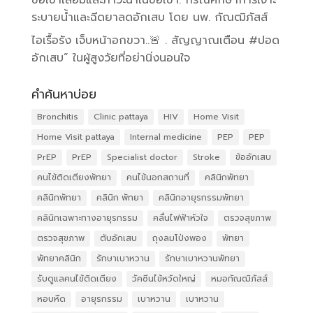
ระบายน้ำและฉีดยาลดอักเสบ โดย นพ. กัณฒิภัสส์
ไอเรื้อรัง เจ็บหน้าอกขวา..🚨 . สัญญาณเตือน #ปอด
อักเสบ” ในผู้สูงวัยที่อย่านิ่งนอนใจ
คำค้นหาบ่อย
Bronchitis
Clinic pattaya
HIV
Home Visit
Home Visit pattaya
Internal medicine
PEP
PEP
PrEP
PrEP
Specialist doctor
Stroke
ข้ออักเสบ
คนไข้ติดเตียงพัทยา
คนไข้นอกสถานที่
คลินิกพัทยา
คลินิกพัทยา
คลินิก พัทยา
คลินิกอายุรกรรมพัทยา
คลินิกเฉพาะทางอายุรกรรม
คลื่นไฟฟ้าหัวใจ
ตรวจสุขภาพ
ตรวจสุขภาพ
ตับอักเสบ
ถุงลมโป่งพอง
พัทยา
พัทยาคลินิก
รักษาเบาหวาน
รักษาเบาหวานพัทยา
รับดูแลคนไข้ติดเตียง
วัคซีนไข้หวัดใหญ่
หมอกัณฒิภัสส์
หอบหืด
อายุรกรรม
เบาหวาน
เบาหวาน