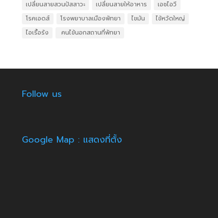
เปลี่ยนสายสวนปัสสาวะ
เปลี่ยนสายให้อาหาร
เอชไอวี
โรคเอดส์
โรงพยาบาลเมืองพัทยา
ไขมัน
ไข้หวัดใหญ่
ไอเรื้อรัง
​ คนไข้นอกสถานที่พัทยา
Follow us
Google Map : แสดงที่ตั้ง