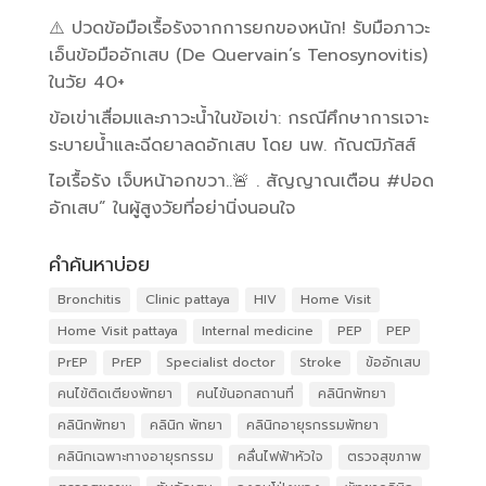
⚠️ ปวดข้อมือเรื้อรังจากการยกของหนัก! รับมือภาวะ
เอ็นข้อมืออักเสบ (De Quervain’s Tenosynovitis)
ในวัย 40+
ข้อเข่าเสื่อมและภาวะน้ำในข้อเข่า: กรณีศึกษาการเจาะ
ระบายน้ำและฉีดยาลดอักเสบ โดย นพ. กัณฒิภัสส์
ไอเรื้อรัง เจ็บหน้าอกขวา..🚨 . สัญญาณเตือน #ปอด
อักเสบ” ในผู้สูงวัยที่อย่านิ่งนอนใจ
คำค้นหาบ่อย
Bronchitis
Clinic pattaya
HIV
Home Visit
Home Visit pattaya
Internal medicine
PEP
PEP
PrEP
PrEP
Specialist doctor
Stroke
ข้ออักเสบ
คนไข้ติดเตียงพัทยา
คนไข้นอกสถานที่
คลินิกพัทยา
คลินิกพัทยา
คลินิก พัทยา
คลินิกอายุรกรรมพัทยา
คลินิกเฉพาะทางอายุรกรรม
คลื่นไฟฟ้าหัวใจ
ตรวจสุขภาพ