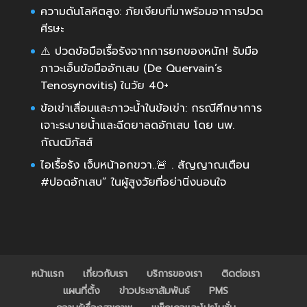
ความดันโลหิตสูง: ภัยเงียบที่มาพร้อมอาการปวด
ศีรษะ
⚠️ ปวดข้อมือเรื้อรังจากการยกของหนัก! รับมือ
ภาวะเอ็นข้อมืออักเสบ (De Quervain’s
Tenosynovitis) ในวัย 40+
ข้อเข่าเสื่อมและภาวะน้ำในข้อเข่า: กรณีศึกษาการ
เจาะระบายน้ำและฉีดยาลดอักเสบ โดย นพ.
กัณฒิภัสส์
ไอเรื้อรัง เจ็บหน้าอกขวา..🚨 . สัญญาณเตือน
#ปอดอักเสบ” ในผู้สูงวัยที่อย่านิ่งนอนใจ
หน้าแรก
เกี่ยวกับเรา
บริการของเรา
ติดต่อเรา
แผนที่ตั้ง
ข่าวประชาสัมพันธ์
PMS