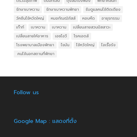
ตรวจสุขภาพ
ตับอักเสบ
ถุงลมโป่งพอง
พัทยาคลินิก
รักษาเบาหวาน
รักษาเบาหวานพัทยา
รับดูแลคนไข้ติดเตียง
วัคซีนไข้หวัดใหญ่
หมอกัณฒิภัสส์
หอบหืด
อายุรกรรม
เก๊าท์
เบาหวาน
เบาหวาน
เปลี่ยนสายสวนปัสสาวะ
เปลี่ยนสายให้อาหาร
เอชไอวี
โรคเอดส์
โรงพยาบาลเมืองพัทยา
ไขมัน
ไข้หวัดใหญ่
ไอเรื้อรัง
​ คนไข้นอกสถานที่พัทยา
Follow us
Google Map : แสดงที่ตั้ง