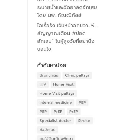
ระบายน้ำและฉีดยาลดอักเสบ
โดย นพ. กัณฒิภัสส์
ไอเรื้อรัง เจ็บหน้าอกขวา..🚨 .
สัญญาณเตือน #ปอด
อักเสบ” ในผู้สูงวัยที่อย่านิ่ง
นอนใจ
คำค้นหาบ่อย
Bronchitis
Clinic pattaya
HIV
Home Visit
Home Visit pattaya
Internal medicine
PEP
PEP
PrEP
PrEP
Specialist doctor
Stroke
ข้ออักเสบ
คนไข้ติดเตียงพัทยา