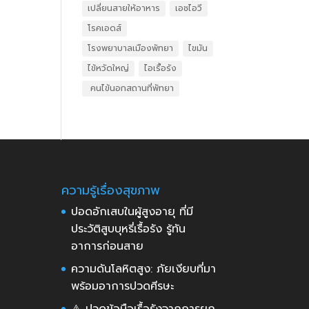
เปลี่ยนสายให้อาหาร
เอชไอวี
โรคเอดส์
โรงพยาบาลเมืองพัทยา
ไขมัน
ไข้หวัดใหญ่
ไอเรื้อรัง
​ คนไข้นอกสถานที่พัทยา
ความรู้เรื่องสุขภาพ
ปอดอักเสบในผู้สูงอายุ ที่มี
ประวัติสูบบุหรี่เรื้อรัง รู้ทัน
อาการก่อนสาย
ความดันโลหิตสูง: ภัยเงียบที่มา
พร้อมอาการปวดศีรษะ
⚠️ ปวดข้อมือเรื้อรังจากการยก