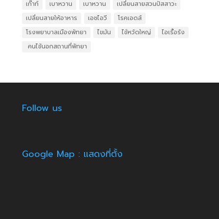
เก๊าท์
เบาหวาน
เบาหวาน
เปลี่ยนสายสวนปัสสาวะ
เปลี่ยนสายให้อาหาร
เอชไอวี
โรคเอดส์
โรงพยาบาลเมืองพัทยา
ไขมัน
ไข้หวัดใหญ่
ไอเรื้อรัง
​ คนไข้นอกสถานที่พัทยา
Follow us
Google Map : แสดงที่ตั้ง