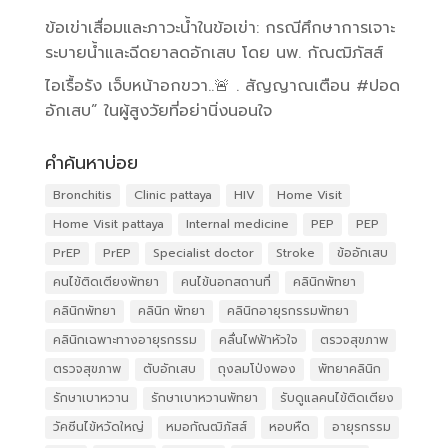
ข้อเข่าเสื่อมและภาวะน้ำในข้อเข่า: กรณีศึกษาการเจาะ
ระบายน้ำและฉีดยาลดอักเสบ โดย นพ. กัณฒิภัสส์
ไอเรื้อรัง เจ็บหน้าอกขวา..🚨 . สัญญาณเตือน #ปอด
อักเสบ” ในผู้สูงวัยที่อย่านิ่งนอนใจ
คำค้นหาบ่อย
Bronchitis
Clinic pattaya
HIV
Home Visit
Home Visit pattaya
Internal medicine
PEP
PEP
PrEP
PrEP
Specialist doctor
Stroke
ข้ออักเสบ
คนไข้ติดเตียงพัทยา
คนไข้นอกสถานที่
คลินิกพัทยา
คลินิกพัทยา
คลินิก พัทยา
คลินิกอายุรกรรมพัทยา
คลินิกเฉพาะทางอายุรกรรม
คลื่นไฟฟ้าหัวใจ
ตรวจสุขภาพ
ตรวจสุขภาพ
ตับอักเสบ
ถุงลมโป่งพอง
พัทยาคลินิก
รักษาเบาหวาน
รักษาเบาหวานพัทยา
รับดูแลคนไข้ติดเตียง
วัคซีนไข้หวัดใหญ่
หมอกัณฒิภัสส์
หอบหืด
อายุรกรรม