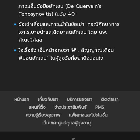
ภาวะเอ็นข้อมืออักเสบ (De Quervain’s
Tenosynovitis) ในวัย 40+
ข้อเข่าเสื่อมและภาวะน้ำในข้อเข่า: กรณีศึกษาการ
เจาะระบายน้ำและฉีดยาลดอักเสบ โดย นพ.
กัณฒิภัสส์
ไอเรื้อรัง เจ็บหน้าอกขวา..🚨 . สัญญาณเตือน
#ปอดอักเสบ” ในผู้สูงวัยที่อย่านิ่งนอนใจ
หน้าแรก
เกี่ยวกับเรา
บริการของเรา
ติดต่อเรา
แผนที่ตั้ง
ข่าวประชาสัมพันธ์
PMS
ความรู้เรื่องสุขภาพ
แพ็คเกจและโปรโมชั่น
เว็บไซค์-ศูนย์ดูแลผู้สูงอายุ