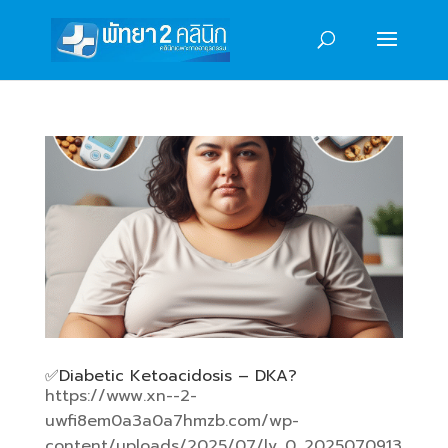
✅️Diabetic Ketoacidosis – DKA?
https://www.xn--2-
uwfi8em0a3a0a7hmzb.com/wp-
content/uploads/2025/07/lv_0_2025070913