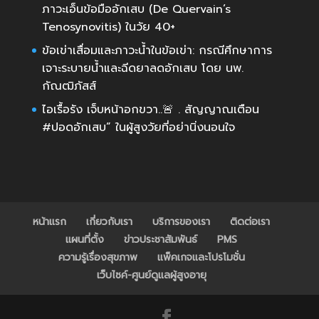
ภาวะเอ็นข้อมืออักเสบ (De Quervain’s
Tenosynovitis) ในวัย 40+
ข้อเข่าเสื่อมและภาวะน้ำในข้อเข่า: กรณีศึกษาการ
เจาะระบายน้ำและฉีดยาลดอักเสบ โดย นพ.
กัณฒิภัสส์
ไอเรื้อรัง เจ็บหน้าอกขวา..🚨 . สัญญาณเตือน
#ปอดอักเสบ” ในผู้สูงวัยที่อย่านิ่งนอนใจ
หน้าแรก
เกี่ยวกับเรา
บริการของเรา
ติดต่อเรา
แผนที่ตั้ง
ข่าวประชาสัมพันธ์
PMS
ความรู้เรื่องสุขภาพ
แพ็คเกจและโปรโมชั่น
เว็บไซค์-ศูนย์ดูแลผู้สูงอายุ