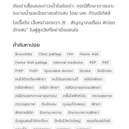
ข้อเข่าเสื่อมและภาวะน้ำในข้อเข่า: กรณีศึกษาการเจาะ
ระบายน้ำและฉีดยาลดอักเสบ โดย นพ. กัณฒิภัสส์
ไอเรื้อรัง เจ็บหน้าอกขวา..🚨 . สัญญาณเตือน #ปอด
อักเสบ” ในผู้สูงวัยที่อย่านิ่งนอนใจ
คำค้นหาบ่อย
Bronchitis
Clinic pattaya
HIV
Home Visit
Home Visit pattaya
Internal medicine
PEP
PEP
PrEP
PrEP
Specialist doctor
Stroke
ข้ออักเสบ
คนไข้ติดเตียงพัทยา
คนไข้นอกสถานที่
คลินิกพัทยา
คลินิกพัทยา
คลินิก พัทยา
คลินิกอายุรกรรมพัทยา
คลินิกเฉพาะทางอายุรกรรม
คลื่นไฟฟ้าหัวใจ
ตรวจสุขภาพ
ตรวจสุขภาพ
ตับอักเสบ
ถุงลมโป่งพอง
พัทยา
พัทยาคลินิก
รักษาเบาหวาน
รักษาเบาหวานพัทยา
รับดูแลคนไข้ติดเตียง
วัคซีนไข้หวัดใหญ่
หมอกัณฒิภัสส์