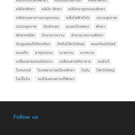
คนไข้ติดเตียงพัทยา
คนไข้นอกสถานที่
คลินิกพัทยา
คลินิกพัทยา
คลินิก พัทยา
คลินิกอายุรกรรมพัทยา
คลินิกเฉพาะทางอายุรกรรม
คลื่นไฟฟ้าหัวใจ
ตรวจสุขภาพ
ตรวจสุขภาพ
ตับอักเสบ
ถุงลมโป่งพอง
พัทยา
พัทยาคลินิก
รักษาเบาหวาน
รักษาเบาหวานพัทยา
รับดูแลคนไข้ติดเตียง
วัคซีนไข้หวัดใหญ่
หมอกัณฒิภัสส์
หอบหืด
อายุรกรรม
เบาหวาน
เบาหวาน
เปลี่ยนสายสวนปัสสาวะ
เปลี่ยนสายให้อาหาร
เอชไอวี
โรคเอดส์
โรงพยาบาลเมืองพัทยา
ไขมัน
ไข้หวัดใหญ่
ไอเรื้อรัง
​ คนไข้นอกสถานที่พัทยา
Follow us