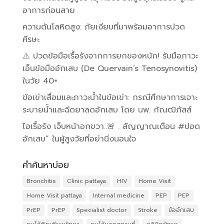
อาการก่อนสาย
ความดันโลหิตสูง: ภัยเงียบที่มาพร้อมอาการปวด
ศีรษะ
⚠️ ปวดข้อมือเรื้อรังจากการยกของหนัก! รับมือภาวะ
เอ็นข้อมืออักเสบ (De Quervain’s Tenosynovitis)
ในวัย 40+
ข้อเข่าเสื่อมและภาวะน้ำในข้อเข่า: กรณีศึกษาการเจาะ
ระบายน้ำและฉีดยาลดอักเสบ โดย นพ. กัณฒิภัสส์
ไอเรื้อรัง เจ็บหน้าอกขวา..🚨 . สัญญาณเตือน #ปอด
อักเสบ” ในผู้สูงวัยที่อย่านิ่งนอนใจ
คำค้นหาบ่อย
Bronchitis
Clinic pattaya
HIV
Home Visit
Home Visit pattaya
Internal medicine
PEP
PEP
PrEP
PrEP
Specialist doctor
Stroke
ข้ออักเสบ