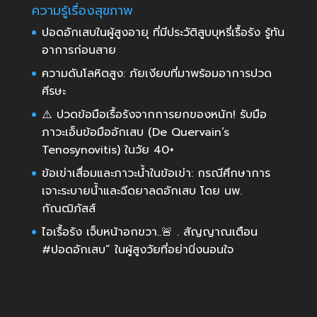
ความรู้เรื่องสุขภาพ
ปอดอักเสบในผู้สูงอายุ ที่มีประวัติสูบบุหรี่เรื้อรัง รู้ทัน
อาการก่อนสาย
ความดันโลหิตสูง: ภัยเงียบที่มาพร้อมอาการปวด
ศีรษะ
⚠️ ปวดข้อมือเรื้อรังจากการยกของหนัก! รับมือ
ภาวะเอ็นข้อมืออักเสบ (De Quervain’s
Tenosynovitis) ในวัย 40+
ข้อเข่าเสื่อมและภาวะน้ำในข้อเข่า: กรณีศึกษาการ
เจาะระบายน้ำและฉีดยาลดอักเสบ โดย นพ.
กัณฒิภัสส์
ไอเรื้อรัง เจ็บหน้าอกขวา..🚨 . สัญญาณเตือน
#ปอดอักเสบ” ในผู้สูงวัยที่อย่านิ่งนอนใจ