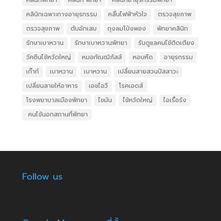
คลินิกเฉพาะทางอายุรกรรม
คลื่นไฟฟ้าหัวใจ
ตรวจสุขภาพ
ตรวจสุขภาพ
ตับอักเสบ
ถุงลมโป่งพอง
พัทยาคลินิก
รักษาเบาหวาน
รักษาเบาหวานพัทยา
รับดูแลคนไข้ติดเตียง
วัคซีนไข้หวัดใหญ่
หมอกัณฒิภัสส์
หอบหืด
อายุรกรรม
เก๊าท์
เบาหวาน
เบาหวาน
เปลี่ยนสายสวนปัสสาวะ
เปลี่ยนสายให้อาหาร
เอชไอวี
โรคเอดส์
โรงพยาบาลเมืองพัทยา
ไขมัน
ไข้หวัดใหญ่
ไอเรื้อรัง
​ คนไข้นอกสถานที่พัทยา
Follow us