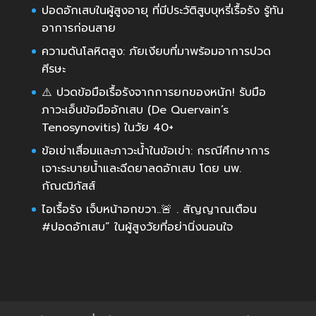
ปอดอักเสบในผู้สูงอายุ ที่มีประวัติสูบบุหรี่เรื้อรัง รู้ทัน
อาการก่อนสาย
ความดันโลหิตสูง: ภัยเงียบที่มาพร้อมอาการปวด
ศีรษะ
⚠️ ปวดข้อมือเรื้อรังจากการยกของหนัก! รับมือ
ภาวะเอ็นข้อมืออักเสบ (De Quervain’s
Tenosynovitis) ในวัย 40+
ข้อเข่าเสื่อมและภาวะน้ำในข้อเข่า: กรณีศึกษาการ
เจาะระบายน้ำและฉีดยาลดอักเสบ โดย นพ.
กัณฒิภัสส์
ไอเรื้อรัง เจ็บหน้าอกขวา..🚨 . สัญญาณเตือน
#ปอดอักเสบ” ในผู้สูงวัยที่อย่านิ่งนอนใจ