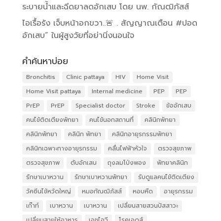
ระบายน้ำและฉีดยาลดอักเสบ โดย นพ. กัณฒิภัสส์
ไอเรื้อรัง เจ็บหน้าอกขวา..🚨 . สัญญาณเตือน #ปอด
อักเสบ” ในผู้สูงวัยที่อย่านิ่งนอนใจ
คำค้นหาบ่อย
Bronchitis
Clinic pattaya
HIV
Home Visit
Home Visit pattaya
Internal medicine
PEP
PEP
PrEP
PrEP
Specialist doctor
Stroke
ข้ออักเสบ
คนไข้ติดเตียงพัทยา
คนไข้นอกสถานที่
คลินิกพัทยา
คลินิกพัทยา
คลินิก พัทยา
คลินิกอายุรกรรมพัทยา
คลินิกเฉพาะทางอายุรกรรม
คลื่นไฟฟ้าหัวใจ
ตรวจสุขภาพ
ตรวจสุขภาพ
ตับอักเสบ
ถุงลมโป่งพอง
พัทยาคลินิก
รักษาเบาหวาน
รักษาเบาหวานพัทยา
รับดูแลคนไข้ติดเตียง
วัคซีนไข้หวัดใหญ่
หมอกัณฒิภัสส์
หอบหืด
อายุรกรรม
เก๊าท์
เบาหวาน
เบาหวาน
เปลี่ยนสายสวนปัสสาวะ
เปลี่ยนสายให้อาหาร
เอชไอวี
โรคเอดส์