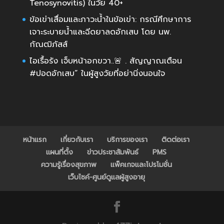
Tenosynovitis) ในวัย 40+
ข้อเข่าเสื่อมและภาวะน้ำในข้อเข่า: กรณีศึกษาการ
เจาะระบายน้ำและฉีดยาลดอักเสบ โดย นพ.
กัณฒิภัสส์
ไอเรื้อรัง เจ็บหน้าอกขวา..🚨 . สัญญาณเตือน
#ปอดอักเสบ” ในผู้สูงวัยที่อย่านิ่งนอนใจ
หน้าแรก
เกี่ยวกับเรา
บริการของเรา
ติดต่อเรา
แผนที่ตั้ง
ข่าวประชาสัมพันธ์
PMS
ความรู้เรื่องสุขภาพ
แพ็คเกจและโปรโมชั่น
เว็บไซค์-ศูนย์ดูแลผู้สูงอายุ