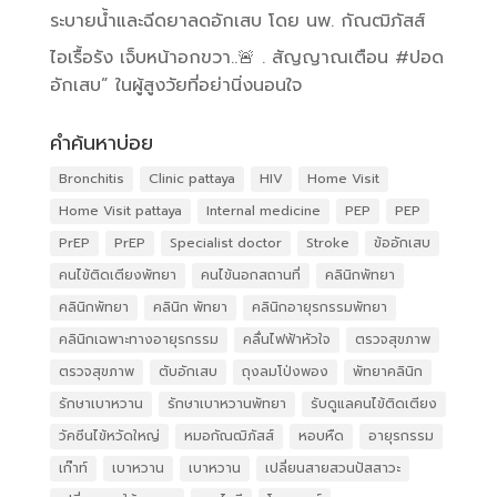
ระบายน้ำและฉีดยาลดอักเสบ โดย นพ. กัณฒิภัสส์
ไอเรื้อรัง เจ็บหน้าอกขวา..🚨 . สัญญาณเตือน #ปอด
อักเสบ” ในผู้สูงวัยที่อย่านิ่งนอนใจ
คำค้นหาบ่อย
Bronchitis
Clinic pattaya
HIV
Home Visit
Home Visit pattaya
Internal medicine
PEP
PEP
PrEP
PrEP
Specialist doctor
Stroke
ข้ออักเสบ
คนไข้ติดเตียงพัทยา
คนไข้นอกสถานที่
คลินิกพัทยา
คลินิกพัทยา
คลินิก พัทยา
คลินิกอายุรกรรมพัทยา
คลินิกเฉพาะทางอายุรกรรม
คลื่นไฟฟ้าหัวใจ
ตรวจสุขภาพ
ตรวจสุขภาพ
ตับอักเสบ
ถุงลมโป่งพอง
พัทยาคลินิก
รักษาเบาหวาน
รักษาเบาหวานพัทยา
รับดูแลคนไข้ติดเตียง
วัคซีนไข้หวัดใหญ่
หมอกัณฒิภัสส์
หอบหืด
อายุรกรรม
เก๊าท์
เบาหวาน
เบาหวาน
เปลี่ยนสายสวนปัสสาวะ