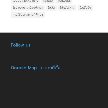
เปลี่ยนสายให้อาหาร
เอชไอวี
โรคเอดส์
โรงพยาบาลเมืองพัทยา
ไขมัน
ไข้หวัดใหญ่
ไอเรื้อรัง
​ คนไข้นอกสถานที่พัทยา
Follow us
Google Map : แสดงที่ตั้ง