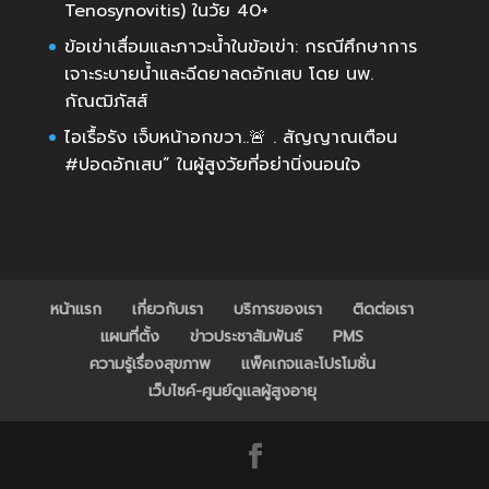
Tenosynovitis) ในวัย 40+
ข้อเข่าเสื่อมและภาวะน้ำในข้อเข่า: กรณีศึกษาการ
เจาะระบายน้ำและฉีดยาลดอักเสบ โดย นพ.
กัณฒิภัสส์
ไอเรื้อรัง เจ็บหน้าอกขวา..🚨 . สัญญาณเตือน
#ปอดอักเสบ” ในผู้สูงวัยที่อย่านิ่งนอนใจ
หน้าแรก
เกี่ยวกับเรา
บริการของเรา
ติดต่อเรา
แผนที่ตั้ง
ข่าวประชาสัมพันธ์
PMS
ความรู้เรื่องสุขภาพ
แพ็คเกจและโปรโมชั่น
เว็บไซค์-ศูนย์ดูแลผู้สูงอายุ