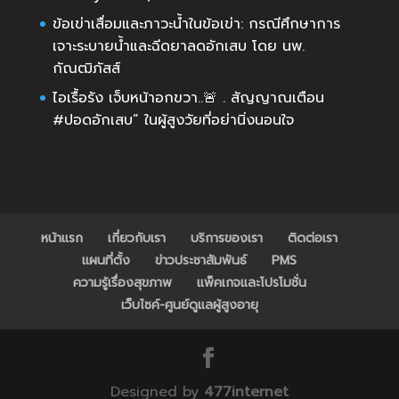
ข้อเข่าเสื่อมและภาวะน้ำในข้อเข่า: กรณีศึกษาการ
เจาะระบายน้ำและฉีดยาลดอักเสบ โดย นพ.
กัณฒิภัสส์
ไอเรื้อรัง เจ็บหน้าอกขวา..🚨 . สัญญาณเตือน
#ปอดอักเสบ” ในผู้สูงวัยที่อย่านิ่งนอนใจ
หน้าแรก
เกี่ยวกับเรา
บริการของเรา
ติดต่อเรา
แผนที่ตั้ง
ข่าวประชาสัมพันธ์
PMS
ความรู้เรื่องสุขภาพ
แพ็คเกจและโปรโมชั่น
เว็บไซค์-ศูนย์ดูแลผู้สูงอายุ
Designed by
477internet