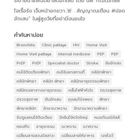
ระบายน้ำและฉีดยาลดอักเสบ โดย นพ. กัณฒิภัสส์
ไอเรื้อรัง เจ็บหน้าอกขวา..🚨 . สัญญาณเตือน #ปอด
อักเสบ” ในผู้สูงวัยที่อย่านิ่งนอนใจ
คำค้นหาบ่อย
Bronchitis
Clinic pattaya
HIV
Home Visit
Home Visit pattaya
Internal medicine
PEP
PEP
PrEP
PrEP
Specialist doctor
Stroke
ข้ออักเสบ
คนไข้ติดเตียงพัทยา
คนไข้นอกสถานที่
คลินิกพัทยา
คลินิกพัทยา
คลินิก พัทยา
คลินิกอายุรกรรมพัทยา
คลินิกเฉพาะทางอายุรกรรม
คลื่นไฟฟ้าหัวใจ
ตรวจสุขภาพ
ตรวจสุขภาพ
ตับอักเสบ
ถุงลมโป่งพอง
พัทยา
พัทยาคลินิก
รักษาเบาหวาน
รักษาเบาหวานพัทยา
รับดูแลคนไข้ติดเตียง
วัคซีนไข้หวัดใหญ่
หมอกัณฒิภัสส์
หอบหืด
อายุรกรรม
เบาหวาน
เบาหวาน
เปลี่ยนสายสวนปัสสาวะ
เปลี่ยนสายให้อาหาร
เอชไอวี