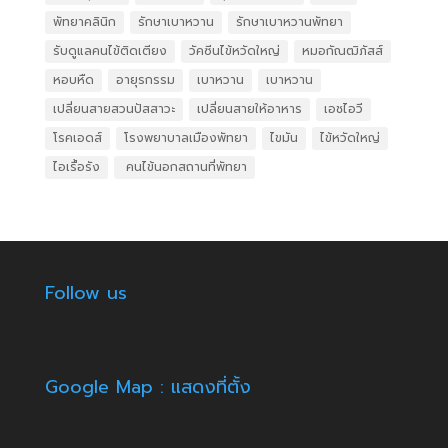
พัทยาคลินิก
รักษาเบาหวาน
รักษาเบาหวานพัทยา
รับดูแลคนไข้ติดเตียง
วัคซีนไข้หวัดใหญ่
หมอกัณฒิภัสส์
หอบหืด
อายุรกรรม
เบาหวาน
เบาหวาน
เปลี่ยนสายสวนปัสสาวะ
เปลี่ยนสายให้อาหาร
เอชไอวี
โรคเอดส์
โรงพยาบาลเมืองพัทยา
ไขมัน
ไข้หวัดใหญ่
ไอเรื้อรัง
​ คนไข้นอกสถานที่พัทยา
Follow us
Google Map : แสดงที่ตั้ง