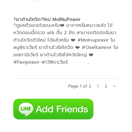
?ยาต้านโควิด?ใหม่ MolNuPiravir
?ดูแลตัวเองด้วยนะครับ❤️ อากาศเริ่มหนาวแล้ว ไข้
หวัดตอนนี้ตรวจ atk ขึ้น 2 ขีด สามารถติดต่อรับยา
ต้านโควิดตัวใหม่ ได้แล้วครับ ❤️ #Molnupiravir โม
ลนูพิราเวียร์ ยาต้านไวรัสโควิด ❤️ #Oseltamivir โอ
เซลทามิเวียร์ ยาต้านไวรัสไข้หวัดใหญ่ ❤️
#Favipiravir ฟาวิพิราเวียร์ ...
Page 1 of 2
1
2
»