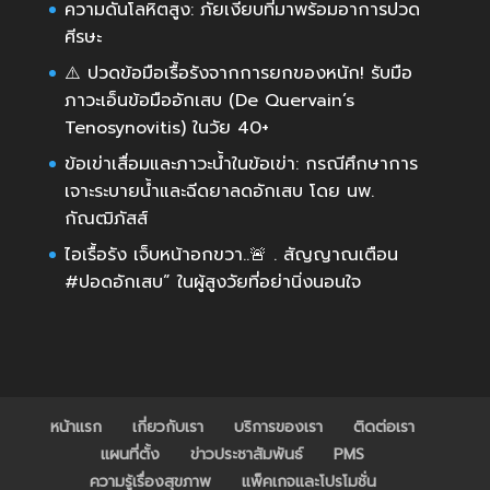
ความดันโลหิตสูง: ภัยเงียบที่มาพร้อมอาการปวด
ศีรษะ
⚠️ ปวดข้อมือเรื้อรังจากการยกของหนัก! รับมือ
ภาวะเอ็นข้อมืออักเสบ (De Quervain’s
Tenosynovitis) ในวัย 40+
ข้อเข่าเสื่อมและภาวะน้ำในข้อเข่า: กรณีศึกษาการ
เจาะระบายน้ำและฉีดยาลดอักเสบ โดย นพ.
กัณฒิภัสส์
ไอเรื้อรัง เจ็บหน้าอกขวา..🚨 . สัญญาณเตือน
#ปอดอักเสบ” ในผู้สูงวัยที่อย่านิ่งนอนใจ
หน้าแรก
เกี่ยวกับเรา
บริการของเรา
ติดต่อเรา
แผนที่ตั้ง
ข่าวประชาสัมพันธ์
PMS
ความรู้เรื่องสุขภาพ
แพ็คเกจและโปรโมชั่น