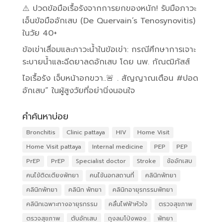
⚠️ ปวดข้อมือเรื้อรังจากการยกของหนัก! รับมือภาวะ
เอ็นข้อมืออักเสบ (De Quervain’s Tenosynovitis)
ในวัย 40+
ข้อเข่าเสื่อมและภาวะน้ำในข้อเข่า: กรณีศึกษาการเจาะ
ระบายน้ำและฉีดยาลดอักเสบ โดย นพ. กัณฒิภัสส์
ไอเรื้อรัง เจ็บหน้าอกขวา..🚨 . สัญญาณเตือน #ปอด
อักเสบ” ในผู้สูงวัยที่อย่านิ่งนอนใจ
คำค้นหาบ่อย
Bronchitis
Clinic pattaya
HIV
Home Visit
Home Visit pattaya
Internal medicine
PEP
PEP
PrEP
PrEP
Specialist doctor
Stroke
ข้ออักเสบ
คนไข้ติดเตียงพัทยา
คนไข้นอกสถานที่
คลินิกพัทยา
คลินิกพัทยา
คลินิก พัทยา
คลินิกอายุรกรรมพัทยา
คลินิกเฉพาะทางอายุรกรรม
คลื่นไฟฟ้าหัวใจ
ตรวจสุขภาพ
ตรวจสุขภาพ
ตับอักเสบ
ถุงลมโป่งพอง
พัทยา