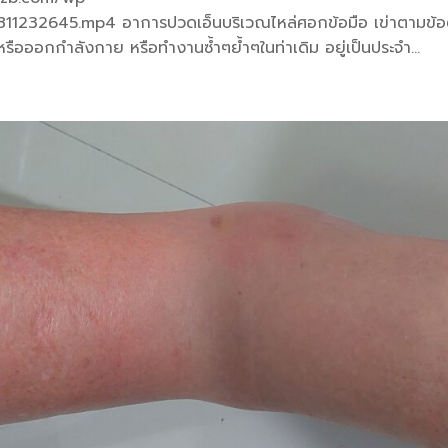
232645.mp4 อาการปวดเอ็นบริเวณไหล่ศอกข้อมือ เข่าตามข้อ
ือออกกำลังกาย หรือทำงานซ้ำๆย้ำๆในท่าเดิม อยู่เป็นประจำ...