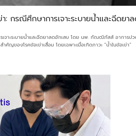
อเข่า: กรณีศึกษาการเจาะระบายน้ำและฉีดยา
าการเจาะระบายน้ำและฉีดยาลดอักเสบ โดย นพ. กัณฒิภัสส์ ​อาการปว
ำคัญของโรคข้อเข่าเสื่อม โดยเฉพาะเมื่อเกิดภาวะ “น้ำในข้อเข่า”