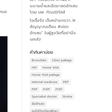
ระบายน้ำและฉีดยาลดอักเสบ
ะหมอ
โดย นพ. กัณฒิภัสส์
ไอเรื้อรัง เจ็บหน้าอกขวา..🚨 .
สัญญาณเตือน #ปอด
อักเสบ” ในผู้สูงวัยที่อย่านิ่ง
นอนใจ
คำค้นหาบ่อย
Bronchitis
Clinic pattaya
HIV
Home Visit
Home Visit pattaya
Internal medicine
PEP
PEP
PrEP
PrEP
Specialist doctor
Stroke
ข้ออักเสบ
คนไข้ติดเตียงพัทยา