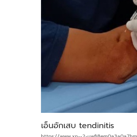
เอ็นอักเสบ tendinitis
https://www.xn--2-uwfi8em0a3a0a7h