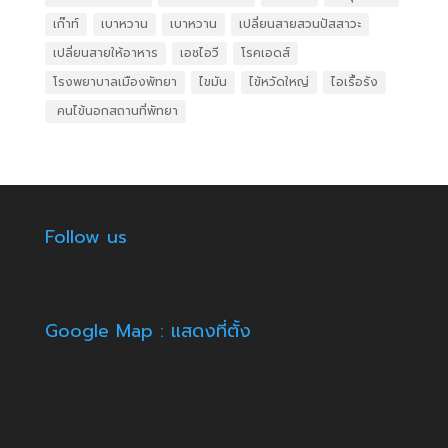
เก๊าท์
เบาหวาน
เบาหวาน
เปลี่ยนสายสวนปัสสาวะ
เปลี่ยนสายให้อาหาร
เอชไอวี
โรคเอดส์
โรงพยาบาลเมืองพัทยา
ไขมัน
ไข้หวัดใหญ่
ไอเรื้อรัง
​ คนไข้นอกสถานที่พัทยา
Follow us
Google Map : แสดงที่ตั้ง