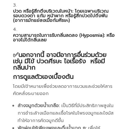
ปวด หรือรู้สึกตึงบริเวณใบหน้า: โดยเฉพาะบริเวณ
รอบดวงตา แก้ม หน้าผาก หรือรู้สึกปวดไปถึงฟัน
(อาการมักแย่ลงเมื่อก้มศีรษะ)
ความสามารถในการรับกลิ่นลดลง (Hyposmia): หรือ
อาจไม่ได้กลิ่นเลย
✅นอกจากนี้ อาจมีอาการอื่นร่วมด้วย
เช่น มีไข้ ปวดศีรษะ ไอเรื้อรัง หรือมี
กลิ่นปาก
การดูแลตัวเองเบื้องต้น
โดยมีเป้าหมายเพื่อช่วยลดอาการบวมและช่วยให้สาร
คัดหลั่งระบายออก
ล้างจมูกด้วยน้ำเกลือ:
เป็นวิธีที่มีประสิทธิภาพสูงใน
การชำระล้างเมือกและเชื้อโรคในโพรงจมูกและไซนัส
ทำให้อาการคัดจมูกดีขึ้น
พักผ่อนให้เพียงพอและดื่มน้ำมาก ๆ:
เพื่อให้