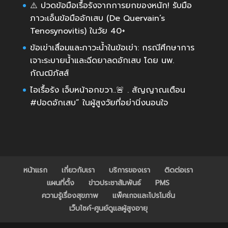
⚠️ ปวดข้อมือเรื้อรังจากการยกของหนัก! รับมือ
ภาวะเอ็นข้อมืออักเสบ (De Quervain’s
Tenosynovitis) ในวัย 40+
ข้อเข่าเสื่อมและภาวะน้ำในข้อเข่า: กรณีศึกษาการ
เจาะระบายน้ำและฉีดยาลดอักเสบ โดย นพ.
กัณฒิภัสส์
ไอเรื้อรัง เจ็บหน้าอกขวา..🚨 . สัญญาณเตือน
#ปอดอักเสบ” ในผู้สูงวัยที่อย่านิ่งนอนใจ
หน้าแรก
เกี่ยวกับเรา
บริการของเรา
ติดต่อเรา
แผนที่ตั้ง
ข่าวประชาสัมพันธ์
PMS
ความรู้เรื่องสุขภาพ
แพ็คเกจและโปรโมชั่น
เว็บไซค์-ศูนย์ดูแลผู้สูงอายุ