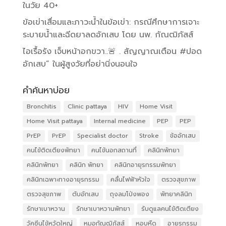
ในวัย 40+
ข้อเข่าเสื่อมและภาวะน้ำในข้อเข่า: กรณีศึกษาการเจาะ
ระบายน้ำและฉีดยาลดอักเสบ โดย นพ. กัณฒิภัสส์
ไอเรื้อรัง เจ็บหน้าอกขวา..🚨 . สัญญาณเตือน #ปอด
อักเสบ” ในผู้สูงวัยที่อย่านิ่งนอนใจ
คำค้นหาบ่อย
Bronchitis
Clinic pattaya
HIV
Home Visit
Home Visit pattaya
Internal medicine
PEP
PEP
PrEP
PrEP
Specialist doctor
Stroke
ข้ออักเสบ
คนไข้ติดเตียงพัทยา
คนไข้นอกสถานที่
คลินิกพัทยา
คลินิกพัทยา
คลินิก พัทยา
คลินิกอายุรกรรมพัทยา
คลินิกเฉพาะทางอายุรกรรม
คลื่นไฟฟ้าหัวใจ
ตรวจสุขภาพ
ตรวจสุขภาพ
ตับอักเสบ
ถุงลมโป่งพอง
พัทยาคลินิก
รักษาเบาหวาน
รักษาเบาหวานพัทยา
รับดูแลคนไข้ติดเตียง
วัคซีนไข้หวัดใหญ่
หมอกัณฒิภัสส์
หอบหืด
อายุรกรรม