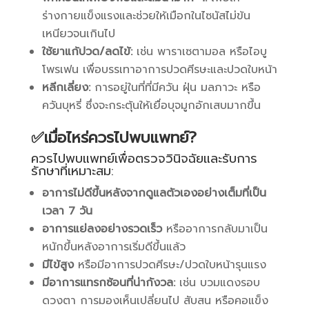
ร่างกายแข็งแรงและช่วยให้เมือกในไซนัสไม่ข้น
เหนียวจนเกินไป
ใช้ยาแก้ปวด/ลดไข้:
เช่น พาราเซตามอล หรือไอบู
โพรเฟน เพื่อบรรเทาอาการปวดศีรษะและปวดใบหน้า
หลีกเลี่ยง:
การอยู่ในที่ที่มีควัน ฝุ่น มลภาวะ หรือ
ควันบุหรี่ ซึ่งจะกระตุ้นให้เยื่อบุจมูกอักเสบมากขึ้น
✅เมื่อไหร่ควรไปพบแพทย์?
ควรไปพบแพทย์เพื่อตรวจวินิจฉัยและรับการ
รักษาที่เหมาะสม:
อาการไม่ดีขึ้นหลังจากดูแลตัวเองอย่างเต็มที่เป็น
เวลา 7 วัน
อาการแย่ลงอย่างรวดเร็ว
หรืออาการกลับมาเป็น
หนักขึ้นหลังอาการเริ่มดีขึ้นแล้ว
มีไข้สูง
หรือมีอาการปวดศีรษะ/ปวดใบหน้ารุนแรง
มีอาการแทรกซ้อนที่น่ากังวล:
เช่น บวมแดงรอบ
ดวงตา การมองเห็นเปลี่ยนไป สับสน หรือคอแข็ง