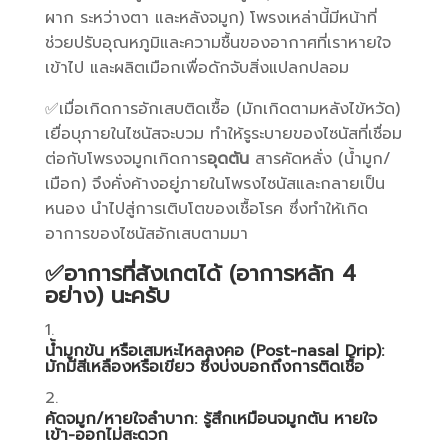
ผาก ระหว่างตา และหลังจมูก) โพรงเหล่านี้มีหน้าที่
ช่วยปรับอุณหภูมิและความชื้นของอากาศที่เราหายใจ
เข้าไป และผลิตเมือกเพื่อดักจับสิ่งแปลกปลอม
✅เมื่อเกิดการอักเสบติดเชื้อ (มักเกิดตามหลังไข้หวัด)
เยื่อบุภายในไซนัสจะบวม ทำให้รูระบายของไซนัสที่เชื่อม
ต่อกับโพรงจมูกเกิดการ
อุดตัน
สารคัดหลั่ง (น้ำมูก/
เมือก) จึงคั่งค้างอยู่ภายในโพรงไซนัสและกลายเป็น
หนอง นำไปสู่การเติบโตของเชื้อโรค ซึ่งทำให้เกิด
อาการของไซนัสอักเสบตามมา
✅อาการที่สังเกตได้ (อาการหลัก 4
อย่าง) นะครับ
น้ำมูกข้น หรือเสมหะไหลลงคอ (Post-nasal Drip):
มักมีสีเหลืองหรือเขียว ซึ่งบ่งบอกถึงการติดเชื้อ
คัดจมูก/หายใจลำบาก: รู้สึกเหมือนจมูกตัน หายใจ
เข้า-ออกไม่สะดวก