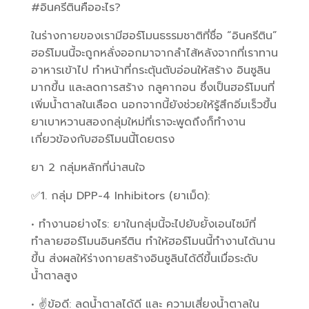
#อินครีตินคืออะไร?
ในร่างกายของเรามีฮอร์โมนธรรมชาติที่ชื่อ “อินครีติน”
ฮอร์โมนนี้จะถูกหลั่งออกมาจากลำไส้หลังจากที่เราทาน
อาหารเข้าไป ทำหน้าที่กระตุ้นตับอ่อนให้สร้าง อินซูลิน
มากขึ้น และลดการสร้าง กลูคากอน ซึ่งเป็นฮอร์โมนที่
เพิ่มน้ำตาลในเลือด นอกจากนี้ยังช่วยให้รู้สึกอิ่มเร็วขึ้น
ยาเบาหวานสองกลุ่มใหม่ที่เราจะพูดถึงก็ทำงาน
เกี่ยวข้องกับฮอร์โมนนี้โดยตรง
ยา 2 กลุ่มหลักที่น่าสนใจ
✅1. กลุ่ม DPP-4 Inhibitors (ยาเม็ด):
• ทำงานอย่างไร: ยาในกลุ่มนี้จะไปยับยั้งเอนไซม์ที่
ทำลายฮอร์โมนอินครีติน ทำให้ฮอร์โมนนี้ทำงานได้นาน
ขึ้น ส่งผลให้ร่างกายสร้างอินซูลินได้ดีขึ้นเมื่อระดับ
น้ำตาลสูง
• ✌️ข้อดี: ลดน้ำตาลได้ดี และ ความเสี่ยงน้ำตาลใน