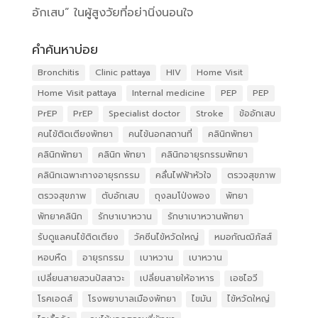
อักเสบ” ในผู้สูงวัยที่อย่านิ่งนอนใจ
คำค้นหาบ่อย
Bronchitis
Clinic pattaya
HIV
Home Visit
Home Visit pattaya
Internal medicine
PEP
PEP
PrEP
PrEP
Specialist doctor
Stroke
ข้ออักเสบ
คนไข้ติดเตียงพัทยา
คนไข้นอกสถานที่
คลินิกพัทยา
คลินิกพัทยา
คลินิก พัทยา
คลินิกอายุรกรรมพัทยา
คลินิกเฉพาะทางอายุรกรรม
คลื่นไฟฟ้าหัวใจ
ตรวจสุขภาพ
ตรวจสุขภาพ
ตับอักเสบ
ถุงลมโป่งพอง
พัทยา
พัทยาคลินิก
รักษาเบาหวาน
รักษาเบาหวานพัทยา
รับดูแลคนไข้ติดเตียง
วัคซีนไข้หวัดใหญ่
หมอกัณฒิภัสส์
หอบหืด
อายุรกรรม
เบาหวาน
เบาหวาน
เปลี่ยนสายสวนปัสสาวะ
เปลี่ยนสายให้อาหาร
เอชไอวี
โรคเอดส์
โรงพยาบาลเมืองพัทยา
ไขมัน
ไข้หวัดใหญ่