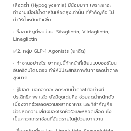
เลือดต่ำ (Hypoglycemia) มีน้อยมาก เพราะยาจะ
ทำงานเมื่อมีน้ำตาลในเลือดสูงเท่านั้น ที่สำคัญคือ ไม่
ทำให้น้ำหนักตัวเพิ่ม
• ชื่อสามัญที่พบบ่อย: Sitagliptin, Vildagliptin,
Linagliptin
✅2. กลุ่ม GLP-1 Agonists (ยาฉีด):
• ทำงานอย่างไร: ยากลุ่มนี้ทำหน้าที่เลียนแบบฮอร์โมน
อินครีตินโดยตรง ทำให้มีประสิทธิภาพในการลดน้ำตาล
สูงมาก
• ✌️ข้อดี: นอกจากจะ ลดระดับน้ำตาลได้อย่างมี
ประสิทธิภาพ แล้ว ยังมีจุดเด่นคือ ช่วยลดน้ำหนักตัว
เนื่องจากช่วยลดความอยากอาหาร และที่สำคัญคือ
ช่วยลดความเสี่ยงของโรคหัวใจและหลอดเลือด ซึ่ง
เป็นภาวะแทรกซ้อนที่อันตรายในผู้ป่วยเบาหวาน