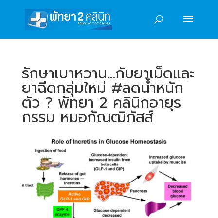
รักษาเบาหวาน…กับยาเม็ดและ
ยาฉีดกลุ่มใหม่ #ลดน้ำหนัก
ตัว ? พัทยา 2 คลินิกอายุร
กรรม หมอกัณฒิภัสส์