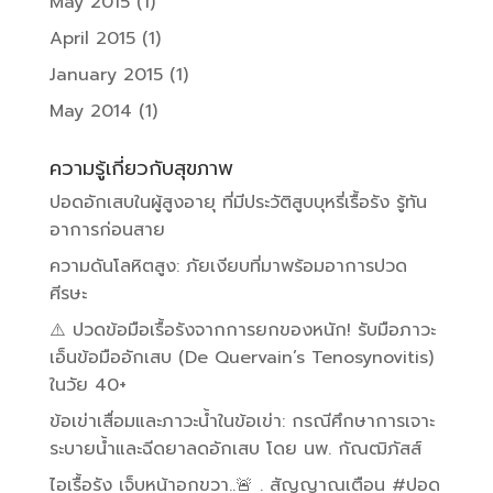
May 2015
(1)
April 2015
(1)
January 2015
(1)
May 2014
(1)
ความรู้เกี่ยวกับสุขภาพ
ปอดอักเสบในผู้สูงอายุ ที่มีประวัติสูบบุหรี่เรื้อรัง รู้ทัน
อาการก่อนสาย
ความดันโลหิตสูง: ภัยเงียบที่มาพร้อมอาการปวด
ศีรษะ
⚠️ ปวดข้อมือเรื้อรังจากการยกของหนัก! รับมือภาวะ
เอ็นข้อมืออักเสบ (De Quervain’s Tenosynovitis)
ในวัย 40+
ข้อเข่าเสื่อมและภาวะน้ำในข้อเข่า: กรณีศึกษาการเจาะ
ระบายน้ำและฉีดยาลดอักเสบ โดย นพ. กัณฒิภัสส์
ไอเรื้อรัง เจ็บหน้าอกขวา..🚨 . สัญญาณเตือน #ปอด