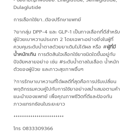
• ชื่อสามัญที่พบบ่อย: Liraglutide, Semaglutide,
Dulaglutide
การเลือกใช้ยา…ต้องปรึกษาแพทย์
?ยากลุ่ม DPP-4 และ GLP-1 เป็นทางเลือกที่ดีสำหรับ
ผู้ป่วยเบาหวานประเภท 2 โดยเฉพาะอย่างยิ่งในผู้ที่
ควบคุมระดับน้ำตาลด้วยยาเดิมไม่ได้ผล หรือ #
ผู้ที่มี
น้ำหนักเกิน
การตัดสินใจเลือกใช้ยาชนิดใดขึ้นอยู่กับ
ปัจจัยหลายอย่าง เช่น #ระดับน้ำตาลในเลือด น้ำหนัก
ตัวของผู้ป่วย และภาวะสุขภาพอื่นๆ
?การรักษาเบาหวานที่ได้ผลดีที่สุดคือการปรับเปลี่ยน
พฤติกรรมควบคู่ไปกับการใช้ยาอย่างสม่ำเสมอตามคำ
แนะนำของแพทย์ เพื่อคุณภาพชีวิตที่ดีและป้องกัน
ภาวะแทรกซ้อนในระยะยาว
++++++++++++++++++++++++
โทร 0833309366