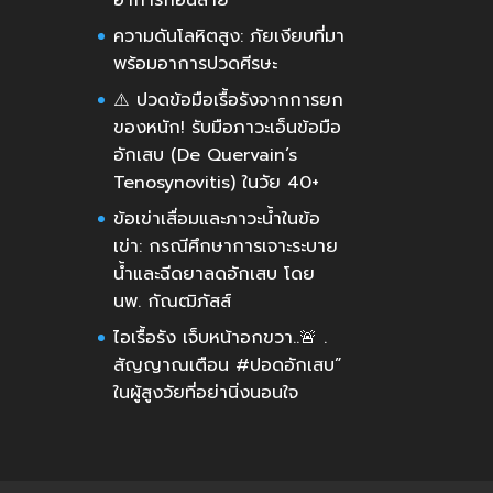
ความดันโลหิตสูง: ภัยเงียบที่มา
พร้อมอาการปวดศีรษะ
⚠️ ปวดข้อมือเรื้อรังจากการยก
ของหนัก! รับมือภาวะเอ็นข้อมือ
อักเสบ (De Quervain’s
Tenosynovitis) ในวัย 40+
ข้อเข่าเสื่อมและภาวะน้ำในข้อ
เข่า: กรณีศึกษาการเจาะระบาย
น้ำและฉีดยาลดอักเสบ โดย
นพ. กัณฒิภัสส์
ไอเรื้อรัง เจ็บหน้าอกขวา..🚨 .
สัญญาณเตือน #ปอดอักเสบ”
ในผู้สูงวัยที่อย่านิ่งนอนใจ