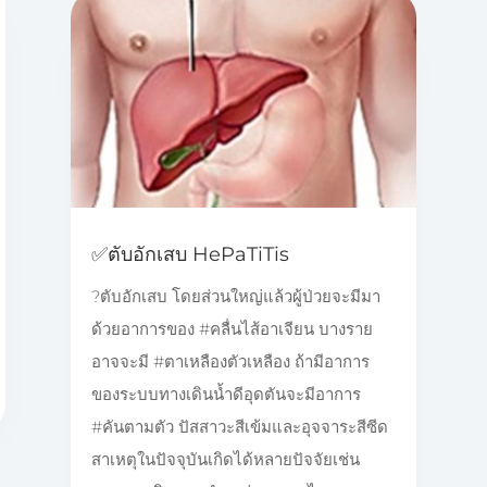
✅️ตับอักเสบ HePaTiTis
?ตับอักเสบ โดยส่วนใหญ่แล้วผู้ป่วยจะมีมา
ด้วยอาการของ #คลื่นไส้อาเจียน บางราย
อาจจะมี #ตาเหลืองตัวเหลือง ถ้ามีอาการ
ของระบบทางเดินน้ำดีอุดตันจะมีอาการ
#คันตามตัว ปัสสาวะสีเข้มและอุจจาระสีซีด
สาเหตุในปัจจุบันเกิดได้หลายปัจจัยเช่น