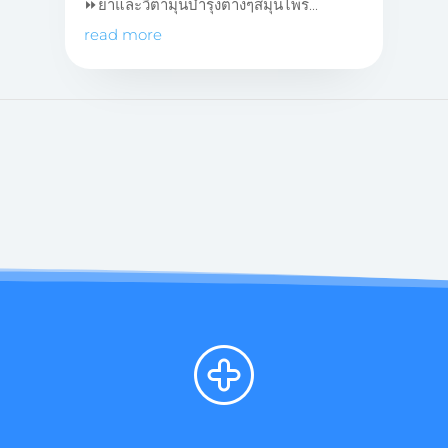
⏩ยาและวิตามุนบำรุงต่างๆสมุนไพร...
read more