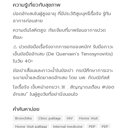
ความรู้เกี่ยวกับสุขภาพ
ปอดอักเสบในผู้สูงอายุ ที่มีประวัติสูบบุหรี่เรื้อรัง รู้ทัน
อาการก่อนสาย
ความดันโลหิตสูง: ภัยเงียบที่มาพร้อมอาการปวด
ศีรษะ
⚠️ ปวดข้อมือเรื้อรังจากการยกของหนัก! รับมือภาวะ
เอ็นข้อมืออักเสบ (De Quervain’s Tenosynovitis)
ในวัย 40+
ข้อเข่าเสื่อมและภาวะน้ำในข้อเข่า: กรณีศึกษาการเจาะ
ระบายน้ำและฉีดยาลดอักเสบ โดย นพ. กัณฒิภัสส์
ไอเรื้อรัง เจ็บหน้าอกขวา..🚨 . สัญญาณเตือน #ปอด
อักเสบ” ในผู้สูงวัยที่อย่านิ่งนอนใจ
คำค้นหาบ่อย
Bronchitis
Clinic pattaya
HIV
Home Visit
Home Visit pattaya
Internal medicine
PEP
PEP