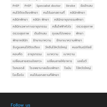
PrEP
PrEP
Specialist doctor
Stroke
ข้ออักเสบ
คนไข้ติดเตียงพัทยา
คนไข้นอกสถานที่
คลินิกพัทยา
คลินิกพัทยา
คลินิก พัทยา
คลินิกอายุรกรรมพัทยา
คลินิกเฉพาะทางอายุรกรรม
คลื่นไฟฟ้าหัวใจ
ตรวจสุขภาพ
ตรวจสุขภาพ
ตับอักเสบ
ถุงลมโป่งพอง
พัทยา
พัทยาคลินิก
รักษาเบาหวาน
รักษาเบาหวานพัทยา
รับดูแลคนไข้ติดเตียง
วัคซีนไข้หวัดใหญ่
หมอกัณฒิภัสส์
หอบหืด
อายุรกรรม
เบาหวาน
เบาหวาน
เปลี่ยนสายสวนปัสสาวะ
เปลี่ยนสายให้อาหาร
เอชไอวี
โรคเอดส์
โรงพยาบาลเมืองพัทยา
ไขมัน
ไข้หวัดใหญ่
ไอเรื้อรัง
​ คนไข้นอกสถานที่พัทยา
Follow us