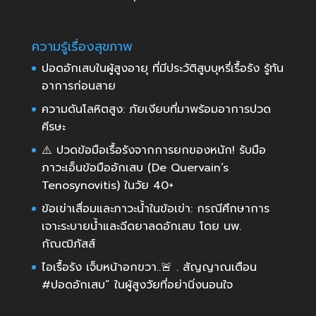
ความรู้เรื่องสุขภาพ
ปอดอักเสบในผู้สูงอายุ ที่มีประวัติสูบบุหรี่เรื้อรัง รู้ทัน
อาการก่อนสาย
ความดันโลหิตสูง: ภัยเงียบที่มาพร้อมอาการปวด
ศีรษะ
⚠️ ปวดข้อมือเรื้อรังจากการยกของหนัก! รับมือ
ภาวะเอ็นข้อมืออักเสบ (De Quervain’s
Tenosynovitis) ในวัย 40+
ข้อเข่าเสื่อมและภาวะน้ำในข้อเข่า: กรณีศึกษาการ
เจาะระบายน้ำและฉีดยาลดอักเสบ โดย นพ.
กัณฒิภัสส์
ไอเรื้อรัง เจ็บหน้าอกขวา..🚨 . สัญญาณเตือน
#ปอดอักเสบ” ในผู้สูงวัยที่อย่านิ่งนอนใจ