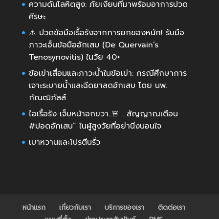
ความดันโลหิตสูง: ภัยเงียบที่มาพร้อมอาการปวด
ศีรษะ
⚠️ ปวดข้อมือเรื้อรังจากการยกของหนัก! รับมือ
ภาวะเอ็นข้อมืออักเสบ (De Quervain’s
Tenosynovitis) ในวัย 40+
ข้อเข่าเสื่อมและภาวะน้ำในข้อเข่า: กรณีศึกษาการ
เจาะระบายน้ำและฉีดยาลดอักเสบ โดย นพ.
กัณฒิภัสส์
ไอเรื้อรัง เจ็บหน้าอกขวา..🚨 . สัญญาณเตือน
#ปอดอักเสบ” ในผู้สูงวัยที่อย่านิ่งนอนใจ
เบาหวานและโปรตีนรั่ว
หน้าแรก
เกี่ยวกับเรา
บริการของเรา
ติดต่อเรา