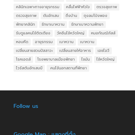
คลินิกเฉพาะทางอายุรกรรม
คลื่นไฟฟ้าหัวใจ
ตรวจสุขภาพ
ตรวจสุขภาพ
ตับอักเสบ
ถึงบ้าน
ถุงลมโป่งพอง
พัทยาคลินิก
รักษาเบาหวาน
รักษาเบาหวานพัทยา
รับดูแลคนไข้ติดเตียง
วัคซีนไข้หวัดใหญ่
หมอกัณฒิภัสส์
หอบหืด
อายุรกรรม
เบาหวาน
เบาหวาน
เปลี่ยนสายสวนปัสสาวะ
เปลี่ยนสายให้อาหาร
เอชไอวี
โรคเอดส์
โรงพยาบาลเมืองพัทยา
ไขมัน
ไข้หวัดใหญ่
ไวรัสตับอักเสบบี
​ คนไข้นอกสถานที่พัทยา
Follow us
Google Map : แสดงที่ตั้ง