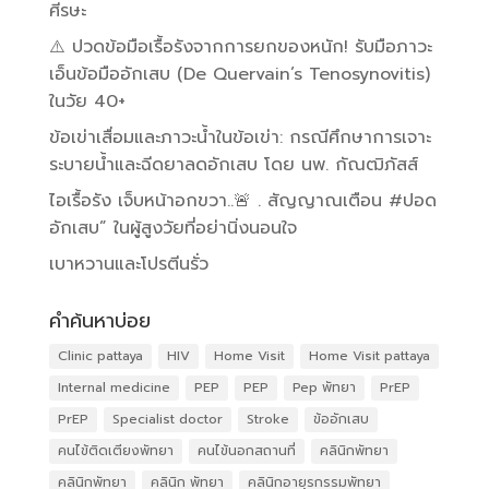
ศีรษะ
⚠️ ปวดข้อมือเรื้อรังจากการยกของหนัก! รับมือภาวะ
เอ็นข้อมืออักเสบ (De Quervain’s Tenosynovitis)
ในวัย 40+
ข้อเข่าเสื่อมและภาวะน้ำในข้อเข่า: กรณีศึกษาการเจาะ
ระบายน้ำและฉีดยาลดอักเสบ โดย นพ. กัณฒิภัสส์
ไอเรื้อรัง เจ็บหน้าอกขวา..🚨 . สัญญาณเตือน #ปอด
อักเสบ” ในผู้สูงวัยที่อย่านิ่งนอนใจ
เบาหวานและโปรตีนรั่ว
คำค้นหาบ่อย
Clinic pattaya
HIV
Home Visit
Home Visit pattaya
Internal medicine
PEP
PEP
Pep พัทยา
PrEP
PrEP
Specialist doctor
Stroke
ข้ออักเสบ
คนไข้ติดเตียงพัทยา
คนไข้นอกสถานที่
คลินิกพัทยา
คลินิกพัทยา
คลินิก พัทยา
คลินิกอายุรกรรมพัทยา