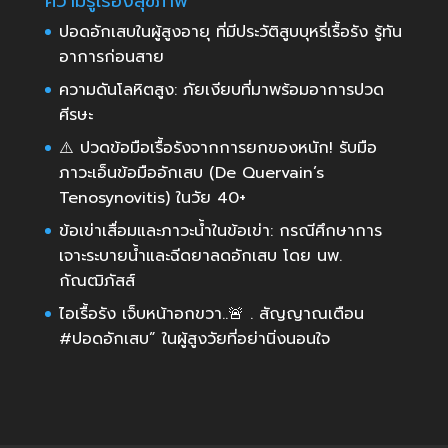
ความรู้เรื่องสุขภาพ
ปอดอักเสบในผู้สูงอายุ ที่มีประวัติสูบบุหรี่เรื้อรัง รู้ทัน
อาการก่อนสาย
ความดันโลหิตสูง: ภัยเงียบที่มาพร้อมอาการปวด
ศีรษะ
⚠️ ปวดข้อมือเรื้อรังจากการยกของหนัก! รับมือ
ภาวะเอ็นข้อมืออักเสบ (De Quervain’s
Tenosynovitis) ในวัย 40+
ข้อเข่าเสื่อมและภาวะน้ำในข้อเข่า: กรณีศึกษาการ
เจาะระบายน้ำและฉีดยาลดอักเสบ โดย นพ.
กัณฒิภัสส์
ไอเรื้อรัง เจ็บหน้าอกขวา..🚨 . สัญญาณเตือน
#ปอดอักเสบ” ในผู้สูงวัยที่อย่านิ่งนอนใจ