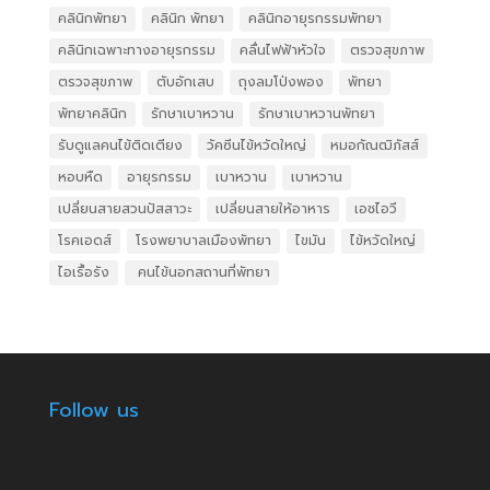
คลินิกพัทยา
คลินิก พัทยา
คลินิกอายุรกรรมพัทยา
คลินิกเฉพาะทางอายุรกรรม
คลื่นไฟฟ้าหัวใจ
ตรวจสุขภาพ
ตรวจสุขภาพ
ตับอักเสบ
ถุงลมโป่งพอง
พัทยา
พัทยาคลินิก
รักษาเบาหวาน
รักษาเบาหวานพัทยา
รับดูแลคนไข้ติดเตียง
วัคซีนไข้หวัดใหญ่
หมอกัณฒิภัสส์
หอบหืด
อายุรกรรม
เบาหวาน
เบาหวาน
เปลี่ยนสายสวนปัสสาวะ
เปลี่ยนสายให้อาหาร
เอชไอวี
โรคเอดส์
โรงพยาบาลเมืองพัทยา
ไขมัน
ไข้หวัดใหญ่
ไอเรื้อรัง
​ คนไข้นอกสถานที่พัทยา
Follow us