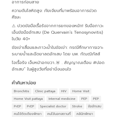
อาการก่อนสาย
ความดันโลหิตสูง: ภัยเงียบที่มาพร้อมอาการปวด
ศีรษะ
⚠️ ปวดข้อมือเรื้อรังจากการยกของหนัก! รับมือภาวะ
เอ็นข้อมืออักเสบ (De Quervain’s Tenosynovitis)
ในวัย 40+
ข้อเข่าเสื่อมและภาวะน้ำในข้อเข่า: กรณีศึกษาการเจาะ
ระบายน้ำและฉีดยาลดอักเสบ โดย นพ. กัณฒิภัสส์
ไอเรื้อรัง เจ็บหน้าอกขวา..🚨 . สัญญาณเตือน #ปอด
อักเสบ” ในผู้สูงวัยที่อย่านิ่งนอนใจ
คำค้นหาบ่อย
Bronchitis
Clinic pattaya
HIV
Home Visit
Home Visit pattaya
Internal medicine
PEP
PEP
PrEP
PrEP
Specialist doctor
Stroke
ข้ออักเสบ
คนไข้ติดเตียงพัทยา
คนไข้นอกสถานที่
คลินิกพัทยา