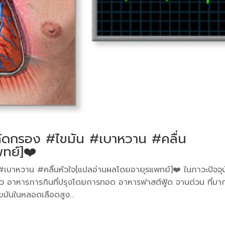
ัดกรอง #ไขมัน #เบาหวาน #คลื่น
ทย์]❤️
บาหวาน #คลื่นหัวใจ[แปลอ่านผลโดยอายุรแพทย์]❤️ ในภาวะปัจจุบ
ว อาหารการกินที่ปรุงโดยการทอด อาหารฟาสต์ฟู้ด จานด่วน ที่มาก
ขมันในหลอดเลือดสูง...