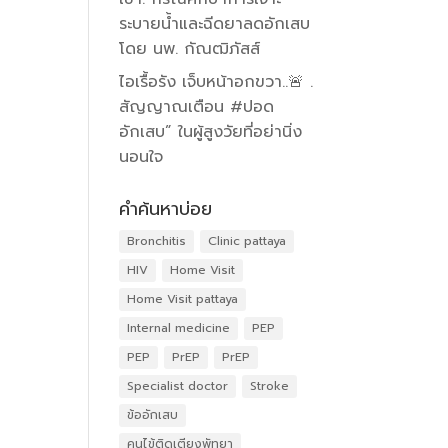
ระบายน้ำและฉีดยาลดอักเสบ
โดย นพ. กัณฒิภัสส์
ไอเรื้อรัง เจ็บหน้าอกขวา..🚨 .
สัญญาณเตือน #ปอด
อักเสบ” ในผู้สูงวัยที่อย่านิ่ง
นอนใจ
คำค้นหาบ่อย
Bronchitis
Clinic pattaya
HIV
Home Visit
Home Visit pattaya
Internal medicine
PEP
PEP
PrEP
PrEP
Specialist doctor
Stroke
ข้ออักเสบ
คนไข้ติดเตียงพัทยา