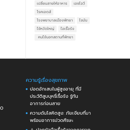
เปลี่ยนสายให้อาหาร
เอชไอวี
โรคเอดส์
โรงพยาบาลเมืองพัทยา
ไขมัน
ไข้หวัดใหญ่
ไอเรื้อรัง
​ คนไข้นอกสถานที่พัทยา
ความรู้เรื่องสุขภาพ
ปอดอักเสบในผู้สูงอายุ ที่มี
ประวัติสูบบุหรี่เรื้อรัง รู้ทัน
อาการก่อนสาย
30
ความดันโลหิตสูง: ภัยเงียบที่มา
พร้อมอาการปวดศีรษะ
⚠️ ปวดข้อมือเรื้อรังจากการยก