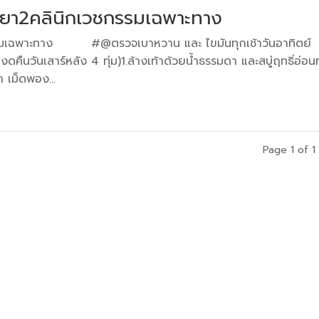
ัทยา2คลินิกเวชกรรมเฉพาะทาง
ชกรรมเฉพาะทาง #@ตรวจเบาหวาน และ ไขมันทุกเช้าวันอาทิตย์
ืนวันเสาร์หลัง 4 ทุ่ม)1.ล้างเท้าด้วยน้ำธรรมดา และสบู่ฤทธิ่อ่อน
 เม็ดพอง...
Page 1 of 1