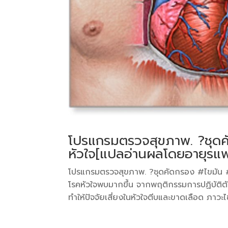
โปรแกรมตรวจสุขภาพ. ?ชุดค
หัวใจ[แปลอ่านผลโดยอายุรแพ
โปรแกรมตรวจสุขภาพ. ?ชุดคัดกรอง #ไขมัน #เ
โรคหัวใจพบมากขึ้น จากพฤติกรรมการปฏิบัติตั
ทำให้ปัจจัยเสี่ยงในหัวใจตีบและขาดเลือด ภาวะไ