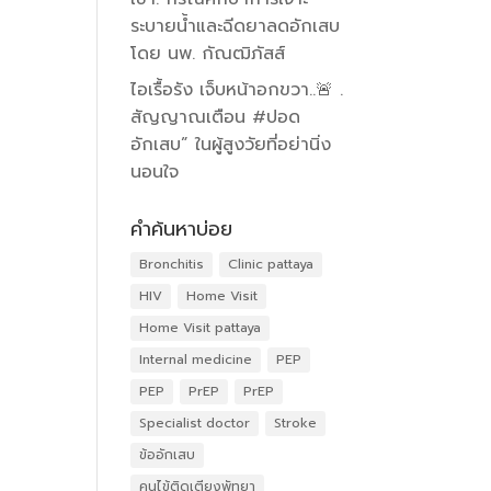
ระบายน้ำและฉีดยาลดอักเสบ
โดย นพ. กัณฒิภัสส์
ไอเรื้อรัง เจ็บหน้าอกขวา..🚨 .
สัญญาณเตือน #ปอด
อักเสบ” ในผู้สูงวัยที่อย่านิ่ง
นอนใจ
คำค้นหาบ่อย
Bronchitis
Clinic pattaya
HIV
Home Visit
Home Visit pattaya
Internal medicine
PEP
PEP
PrEP
PrEP
Specialist doctor
Stroke
ข้ออักเสบ
คนไข้ติดเตียงพัทยา