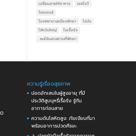
เปลี่ยนสายให้อาหาร
เอชไอวี
โรคเอดส์
โรงพยาบาลเมืองพัทยา
ไขมัน
ไข้หวัดใหญ่
ไอเรื้อรัง
​ คนไข้นอกสถานที่พัทยา
ความรู้เรื่องสุขภาพ
ปอดอักเสบในผู้สูงอายุ ที่มี
ประวัติสูบบุหรี่เรื้อรัง รู้ทัน
อาการก่อนสาย
30
ความดันโลหิตสูง: ภัยเงียบที่มา
พร้อมอาการปวดศีรษะ
⚠️ ปวดข้อมือเรื้อรังจากการยก