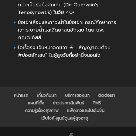
ภาวะเอ็นข้อมืออักเสบ (De Quervain’s
Tenosynovitis) ในวัย 40+
ข้อเข่าเสื่อมและภาวะน้ำในข้อเข่า: กรณีศึกษาการ
เจาะระบายน้ำและฉีดยาลดอักเสบ โดย นพ.
กัณฒิภัสส์
ไอเรื้อรัง เจ็บหน้าอกขวา..🚨 . สัญญาณเตือน
#ปอดอักเสบ” ในผู้สูงวัยที่อย่านิ่งนอนใจ
หน้าแรก
เกี่ยวกับเรา
บริการของเรา
ติดต่อเรา
แผนที่ตั้ง
ข่าวประชาสัมพันธ์
PMS
ความรู้เรื่องสุขภาพ
แพ็คเกจและโปรโมชั่น
เว็บไซค์-ศูนย์ดูแลผู้สูงอายุ