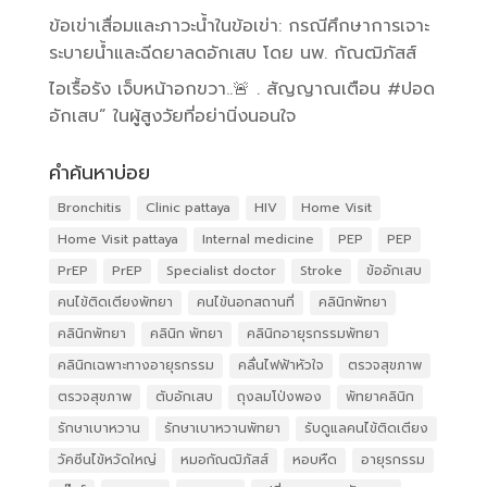
ข้อเข่าเสื่อมและภาวะน้ำในข้อเข่า: กรณีศึกษาการเจาะ
ระบายน้ำและฉีดยาลดอักเสบ โดย นพ. กัณฒิภัสส์
ไอเรื้อรัง เจ็บหน้าอกขวา..🚨 . สัญญาณเตือน #ปอด
อักเสบ” ในผู้สูงวัยที่อย่านิ่งนอนใจ
คำค้นหาบ่อย
Bronchitis
Clinic pattaya
HIV
Home Visit
Home Visit pattaya
Internal medicine
PEP
PEP
PrEP
PrEP
Specialist doctor
Stroke
ข้ออักเสบ
คนไข้ติดเตียงพัทยา
คนไข้นอกสถานที่
คลินิกพัทยา
คลินิกพัทยา
คลินิก พัทยา
คลินิกอายุรกรรมพัทยา
คลินิกเฉพาะทางอายุรกรรม
คลื่นไฟฟ้าหัวใจ
ตรวจสุขภาพ
ตรวจสุขภาพ
ตับอักเสบ
ถุงลมโป่งพอง
พัทยาคลินิก
รักษาเบาหวาน
รักษาเบาหวานพัทยา
รับดูแลคนไข้ติดเตียง
วัคซีนไข้หวัดใหญ่
หมอกัณฒิภัสส์
หอบหืด
อายุรกรรม