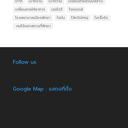
เก๊าท์
เบาหวาน
เบาหวาน
เปลี่ยนสายสวนปัสสาวะ
เปลี่ยนสายให้อาหาร
เอชไอวี
โรคเอดส์
โรงพยาบาลเมืองพัทยา
ไขมัน
ไข้หวัดใหญ่
ไอเรื้อรัง
​ คนไข้นอกสถานที่พัทยา
Follow us
Google Map : แสดงที่ตั้ง