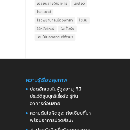
เปลี่ยนสายให้อาหาร
เอชไอวี
โรคเอดส์
โรงพยาบาลเมืองพัทยา
ไขมัน
ไข้หวัดใหญ่
ไอเรื้อรัง
​ คนไข้นอกสถานที่พัทยา
ความรู้เรื่องสุขภาพ
ปอดอักเสบในผู้สูงอายุ ที่มี
ประวัติสูบบุหรี่เรื้อรัง รู้ทัน
อาการก่อนสาย
ความดันโลหิตสูง: ภัยเงียบที่มา
พร้อมอาการปวดศีรษะ
⚠️ ปวดข้อมือเรื้อรังจากการยก