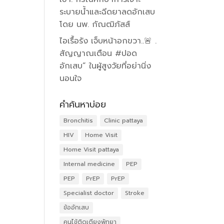
ระบายน้ำและฉีดยาลดอักเสบ
โดย นพ. กัณฒิภัสส์
ไอเรื้อรัง เจ็บหน้าอกขวา..🚨 .
สัญญาณเตือน #ปอด
อักเสบ” ในผู้สูงวัยที่อย่านิ่ง
นอนใจ
คำค้นหาบ่อย
Bronchitis
Clinic pattaya
HIV
Home Visit
Home Visit pattaya
Internal medicine
PEP
PEP
PrEP
PrEP
Specialist doctor
Stroke
ข้ออักเสบ
คนไข้ติดเตียงพัทยา