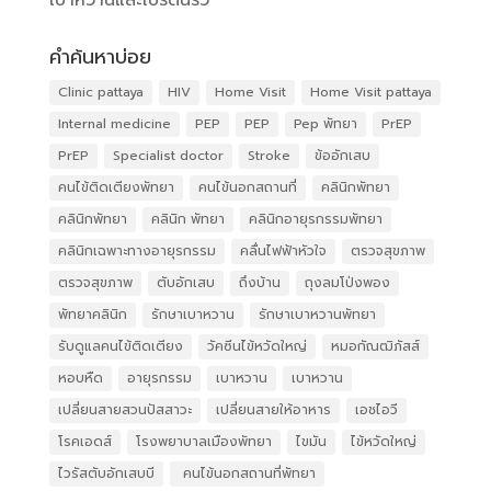
คำค้นหาบ่อย
Clinic pattaya
HIV
Home Visit
Home Visit pattaya
Internal medicine
PEP
PEP
Pep พัทยา
PrEP
PrEP
Specialist doctor
Stroke
ข้ออักเสบ
คนไข้ติดเตียงพัทยา
คนไข้นอกสถานที่
คลินิกพัทยา
คลินิกพัทยา
คลินิก พัทยา
คลินิกอายุรกรรมพัทยา
คลินิกเฉพาะทางอายุรกรรม
คลื่นไฟฟ้าหัวใจ
ตรวจสุขภาพ
ตรวจสุขภาพ
ตับอักเสบ
ถึงบ้าน
ถุงลมโป่งพอง
พัทยาคลินิก
รักษาเบาหวาน
รักษาเบาหวานพัทยา
รับดูแลคนไข้ติดเตียง
วัคซีนไข้หวัดใหญ่
หมอกัณฒิภัสส์
หอบหืด
อายุรกรรม
เบาหวาน
เบาหวาน
เปลี่ยนสายสวนปัสสาวะ
เปลี่ยนสายให้อาหาร
เอชไอวี
โรคเอดส์
โรงพยาบาลเมืองพัทยา
ไขมัน
ไข้หวัดใหญ่
ไวรัสตับอักเสบบี
​ คนไข้นอกสถานที่พัทยา