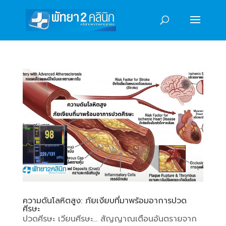
ความดันโลหิตสูง: ภัยเงียบที่มาพร้อมอาการปวด
ศีรษะ
ปวดศีรษะ เวียนศีรษะ… สัญญาณเตือนอันตรายจาก