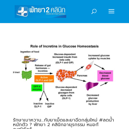
รักษาเบาหวาน…กับยาเม็ดและยาฉีดกลุ่มใหม่ #ลดน้ำ
หนักตัว ? พัทยา 2 คลินิกอายุรกรรม หมอกั