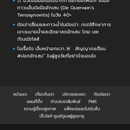
⚠️ ปวดข้อมือเรื้อรังจากการยกของหนัก! รับมือ
ภาวะเอ็นข้อมืออักเสบ (De Quervain’s
Tenosynovitis) ในวัย 40+
ข้อเข่าเสื่อมและภาวะน้ำในข้อเข่า: กรณีศึกษาการ
เจาะระบายน้ำและฉีดยาลดอักเสบ โดย นพ.
กัณฒิภัสส์
ไอเรื้อรัง เจ็บหน้าอกขวา..🚨 . สัญญาณเตือน
#ปอดอักเสบ” ในผู้สูงวัยที่อย่านิ่งนอนใจ
หน้าแรก
เกี่ยวกับเรา
บริการของเรา
ติดต่อเรา
แผนที่ตั้ง
ข่าวประชาสัมพันธ์
PMS
ความรู้เรื่องสุขภาพ
แพ็คเกจและโปรโมชั่น
เว็บไซค์-ศูนย์ดูแลผู้สูงอายุ