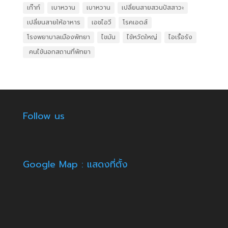
เก๊าท์
เบาหวาน
เบาหวาน
เปลี่ยนสายสวนปัสสาวะ
เปลี่ยนสายให้อาหาร
เอชไอวี
โรคเอดส์
โรงพยาบาลเมืองพัทยา
ไขมัน
ไข้หวัดใหญ่
ไอเรื้อรัง
​ คนไข้นอกสถานที่พัทยา
Follow us
Google Map : แสดงที่ตั้ง