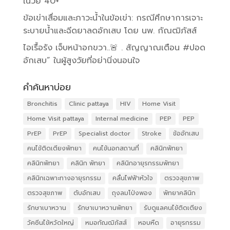
ในวัย 40+
ข้อเข่าเสื่อมและภาวะน้ำในข้อเข่า: กรณีศึกษาการเจาะ
ระบายน้ำและฉีดยาลดอักเสบ โดย นพ. กัณฒิภัสส์
ไอเรื้อรัง เจ็บหน้าอกขวา..🚨 . สัญญาณเตือน #ปอด
อักเสบ” ในผู้สูงวัยที่อย่านิ่งนอนใจ
คำค้นหาบ่อย
Bronchitis
Clinic pattaya
HIV
Home Visit
Home Visit pattaya
Internal medicine
PEP
PEP
PrEP
PrEP
Specialist doctor
Stroke
ข้ออักเสบ
คนไข้ติดเตียงพัทยา
คนไข้นอกสถานที่
คลินิกพัทยา
คลินิกพัทยา
คลินิก พัทยา
คลินิกอายุรกรรมพัทยา
คลินิกเฉพาะทางอายุรกรรม
คลื่นไฟฟ้าหัวใจ
ตรวจสุขภาพ
ตรวจสุขภาพ
ตับอักเสบ
ถุงลมโป่งพอง
พัทยาคลินิก
รักษาเบาหวาน
รักษาเบาหวานพัทยา
รับดูแลคนไข้ติดเตียง
วัคซีนไข้หวัดใหญ่
หมอกัณฒิภัสส์
หอบหืด
อายุรกรรม