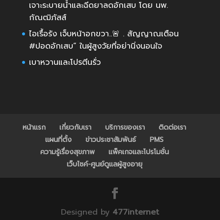
เจาะระบายน้ำและฉีดยาลดอักเสบ โดย นพ.
กัณฒิภัสส์
ไอเรื้อรัง เจ็บหน้าอกขวา..🚨 . สัญญาณเตือน
#ปอดอักเสบ” ในผู้สูงวัยที่อย่านิ่งนอนใจ
เบาหวานและโปรตีนรั่ว
หน้าแรก
เกี่ยวกับเรา
บริการของเรา
ติดต่อเรา
แผนที่ตั้ง
ข่าวประชาสัมพันธ์
PMS
ความรู้เรื่องสุขภาพ
แพ็คเกจและโปรโมชั่น
เว็บไซค์-ศูนย์ดูแลผู้สูงอายุ
Designed by
477internet