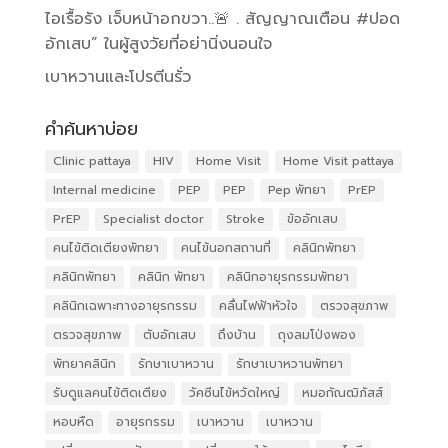
ไอเรื้อรัง เจ็บหน้าอกขวา..🚨 . สัญญาณเตือน #ปอด
อักเสบ” ในผู้สูงวัยที่อย่านิ่งนอนใจ
เบาหวานและโปรตีนรั่ว
คำค้นหาบ่อย
Clinic pattaya
HIV
Home Visit
Home Visit pattaya
Internal medicine
PEP
PEP
Pep พัทยา
PrEP
PrEP
Specialist doctor
Stroke
ข้ออักเสบ
คนไข้ติดเตียงพัทยา
คนไข้นอกสถานที่
คลินิกพัทยา
คลินิกพัทยา
คลินิก พัทยา
คลินิกอายุรกรรมพัทยา
คลินิกเฉพาะทางอายุรกรรม
คลื่นไฟฟ้าหัวใจ
ตรวจสุขภาพ
ตรวจสุขภาพ
ตับอักเสบ
ถึงบ้าน
ถุงลมโป่งพอง
พัทยาคลินิก
รักษาเบาหวาน
รักษาเบาหวานพัทยา
รับดูแลคนไข้ติดเตียง
วัคซีนไข้หวัดใหญ่
หมอกัณฒิภัสส์
หอบหืด
อายุรกรรม
เบาหวาน
เบาหวาน