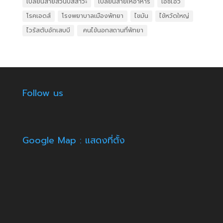
เปลี่ยนสายสวนปัสสาวะ
เปลี่ยนสายให้อาหาร
เอชไอวี
โรคเอดส์
โรงพยาบาลเมืองพัทยา
ไขมัน
ไข้หวัดใหญ่
ไวรัสตับอักเสบบี
​ คนไข้นอกสถานที่พัทยา
Follow us
Google Map : แสดงที่ตั้ง