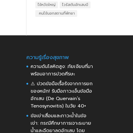
ไข้หวัดใหญ่
ไวรัสตับอักเสบบี
​ คนไข้นอกสถานที่พัทยา
ความรู้เรื่องสุขภาพ
ความดันโลหิตสูง: ภัยเงียบที่มา
พร้อมอาการปวดศีรษะ
⚠️ ปวดข้อมือเรื้อรังจากการยก
ของหนัก! รับมือภาวะเอ็นข้อมือ
อักเสบ (De Quervain’s
Tenosynovitis) ในวัย 40+
ข้อเข่าเสื่อมและภาวะน้ำในข้อ
เข่า: กรณีศึกษาการเจาะระบาย
น้ำและฉีดยาลดอักเสบ โดย