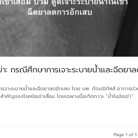
อเข่า: กรณีศึกษาการเจาะระบายน้ำและฉีดยา
าการเจาะระบายน้ำและฉีดยาลดอักเสบ โดย นพ. กัณฒิภัสส์ ​อาการปว
ำคัญของโรคข้อเข่าเสื่อม โดยเฉพาะเมื่อเกิดภาวะ “น้ำในข้อเข่า”
Page 1 of 1