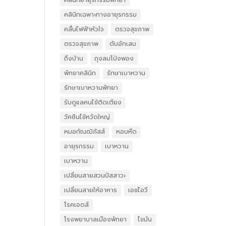
คลินิกอายุรกรรมพัทยา
คลินิกเฉพาะทางอายุรกรรม
คลื่นไฟฟ้าหัวใจ
ตรวจสุขภาพ
ตรวจสุขภาพ
ตับอักเสบ
ถึงบ้าน
ถุงลมโป่งพอง
พัทยาคลินิก
รักษาเบาหวาน
รักษาเบาหวานพัทยา
รับดูแลคนไข้ติดเตียง
วัคซีนไข้หวัดใหญ่
หมอกัณฒิภัสส์
หอบหืด
อายุรกรรม
เบาหวาน
เบาหวาน
เปลี่ยนสายสวนปัสสาวะ
เปลี่ยนสายให้อาหาร
เอชไอวี
โรคเอดส์
โรงพยาบาลเมืองพัทยา
ไขมัน