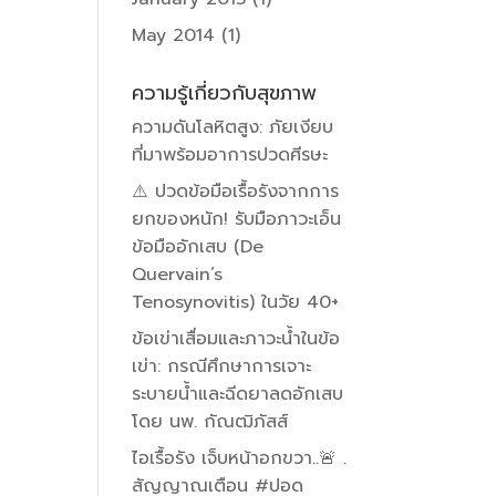
May 2014
(1)
ความรู้เกี่ยวกับสุขภาพ
ความดันโลหิตสูง: ภัยเงียบ
ที่มาพร้อมอาการปวดศีรษะ
⚠️ ปวดข้อมือเรื้อรังจากการ
ยกของหนัก! รับมือภาวะเอ็น
ข้อมืออักเสบ (De
Quervain’s
Tenosynovitis) ในวัย 40+
ข้อเข่าเสื่อมและภาวะน้ำในข้อ
เข่า: กรณีศึกษาการเจาะ
ระบายน้ำและฉีดยาลดอักเสบ
โดย นพ. กัณฒิภัสส์
ไอเรื้อรัง เจ็บหน้าอกขวา..🚨 .
สัญญาณเตือน #ปอด